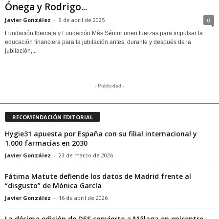
Ónega y Rodrigo...
Javier González
-
9 de abril de 2025
0
Fundación Ibercaja y Fundación Más Sénior unen fuerzas para impulsar la
educación financiera para la jubilación antes, durante y después de la
jubilación,...
- Publicidad -
RECOMENDACIÓN EDITORIAL
Hygie31 apuesta por España con su filial internacional y
1.000 farmacias en 2030
Javier González
-
23 de marzo de 2026
Fátima Matute defiende los datos de Madrid frente al
“disgusto” de Mónica García
Javier González
-
16 de abril de 2026
La décima edición de DES convierte a Málaga en epicentro