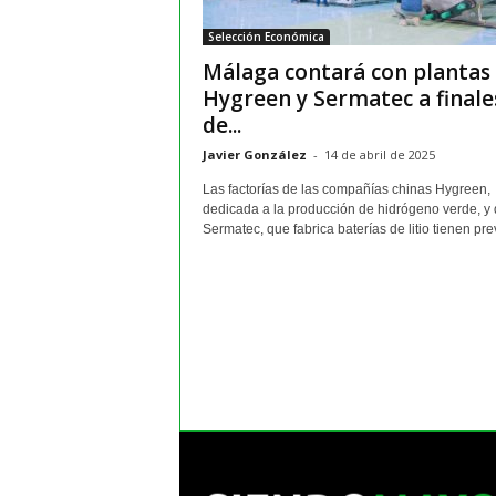
m
Selección Económica
a
Málaga contará con plantas
y
o
Hygreen y Sermatec a finale
r
de...
e
Javier González
-
14 de abril de 2025
s
Las factorías de las compañías chinas Hygreen,
dedicada a la producción de hidrógeno verde, y
Sermatec, que fabrica baterías de litio tienen prev