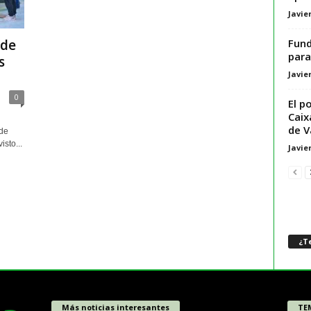
Javie
Fund
 de
para
s
Javie
0
El p
Caix
de V
 de
isto...
Javie
¿Te
Más noticias interesantes
TE