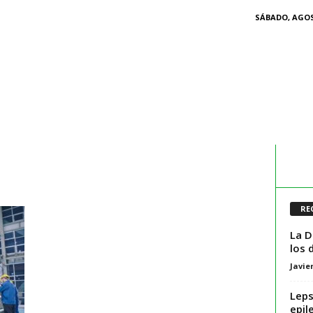
SÁBADO, AGOS
RE
La D
los 
Javie
Leps
epil