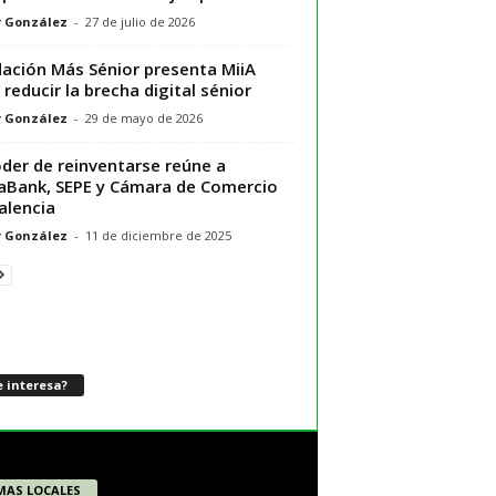
r González
-
27 de julio de 2026
ación Más Sénior presenta MiiA
 reducir la brecha digital sénior
r González
-
29 de mayo de 2026
oder de reinventarse reúne a
aBank, SEPE y Cámara de Comercio
alencia
r González
-
11 de diciembre de 2025
 interesa?
MAS LOCALES