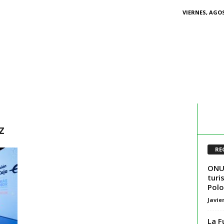
VIERNES, AGOS
z
RE
ONU 
turi
Polo
Javie
La F