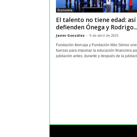
m
Economía
a
El talento no tiene edad: así
y
o
defienden Ónega y Rodrigo..
r
Javier González
-
9 de abril de 2025
e
s
Fundación Ibercaja y Fundación Más Sénior une
fuerzas para impulsar la educación financiera pa
jubilación antes, durante y después de la jubilació