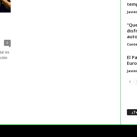
temp
Javie
“Que
n
disf
auto
0
Conte
sa' es
El P
ición
Euro
Javie
¿Te