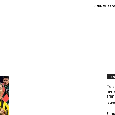
VIERNES, AGOS
e
RE
Tele
merc
trim
Javie
El h