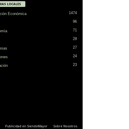
MAS LOCALES
1474
ción Económica
96
71
omía
28
27
esas
24
ones
23
ción
Publicidad en SiendoMayor
Sobre Nosotros