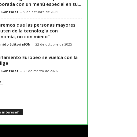
orada con un menú especial en su...
r González
-
9 de octubre de 2025
remos que las personas mayores
ruten de la tecnología con
nomía, no con miedo”
nido EditorialON
-
22 de octubre de 2025
arlamento Europeo se vuelca con la
liga
r González
-
26 de marzo de 2026
 interesa?