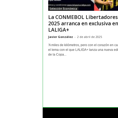
m
Selección Económica
a
La CONMEBOL Libertadores
y
o
2025 arranca en exclusiva e
r
LALIGA+
e
Javier González
-
2 de abril de 2025
s
'A miles de kilómetros, pero con el corazón en ca
el lema con el que LALIGA+ lanza una nueva ed
de la Copa...