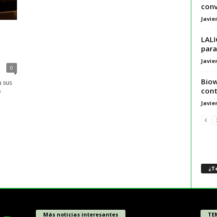
conv
Javie
LALI
para
Javie
0
Biow
a sus
cont
e
Javie
¿Te
Más noticias interesantes
TE