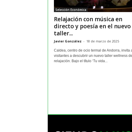
m
Selección Económica
a
Relajación con música en
y
o
directo y poesía en el nuevo
r
taller...
e
Javier González
-
18 de marzo de 2025
s
Caldea, centro de ocio termal de Andorra, invita 
visitantes a descubrir un nuevo taller wellness d
relajación. Bajo el título ‘Tu vida...