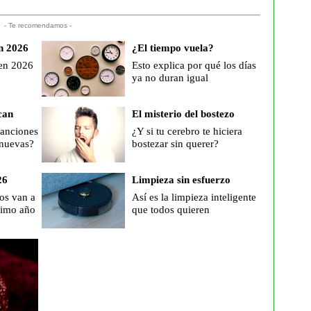
- Te recomendamos -
n 2026
¿El tiempo vuela?
 en 2026
Esto explica por qué los días
ya no duran igual
can
El misterio del bostezo
canciones
¿Y si tu cerebro te hiciera
 nuevas?
bostezar sin querer?
26
Limpieza sin esfuerzo
os van a
Así es la limpieza inteligente
óximo año
que todos quieren