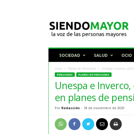
N
o
t
i
c
i
a
SOCIEDAD
SALUD
OCIO
s
p
Inicio
Planes de Pensiones
Unespa e Inverco, contr
a
PENSIONES
PLANES DE PENSIONES
r
Unespa e Inverco, c
a
p
en planes de pens
e
r
Por
Redacción
-
18 de noviembre de 2020
s
o
n
a
s