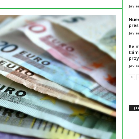
Javie
Nuev
pres
Javie
Rein
Cáma
proy
Javie
¿Te