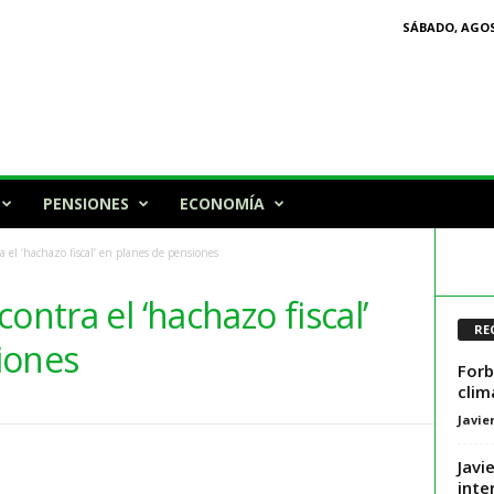
SÁBADO, AGOS
PENSIONES
ECONOMÍA
a el ‘hachazo fiscal’ en planes de pensiones
ontra el ‘hachazo fiscal’
RE
iones
Forb
clim
Javie
Javi
inte