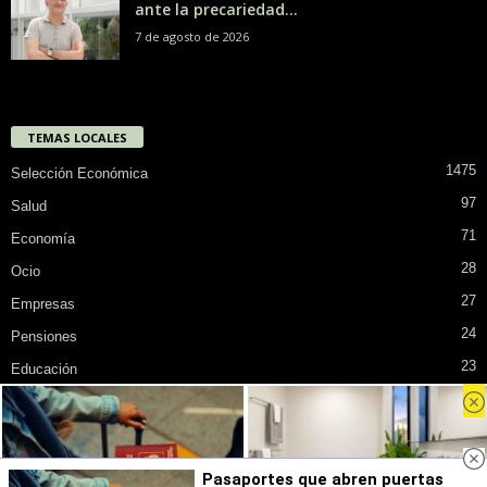
ante la precariedad...
7 de agosto de 2026
TEMAS LOCALES
1475
Selección Económica
97
Salud
71
Economía
28
Ocio
27
Empresas
24
Pensiones
23
Educación
Privacidad
Cookies
Publicidad en SiendoMayor
Sobre Nosotros
Pasaportes que abren puertas