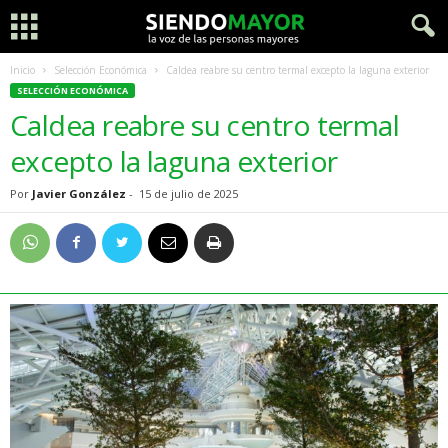
Inicio
Selección Económica
Caldea reabre su centro termal excepto la laguna exterior
SELECCIÓN ECONÓMICA
Caldea reabre su centro termal
excepto la laguna exterior
Por
Javier González
-
15 de julio de 2025