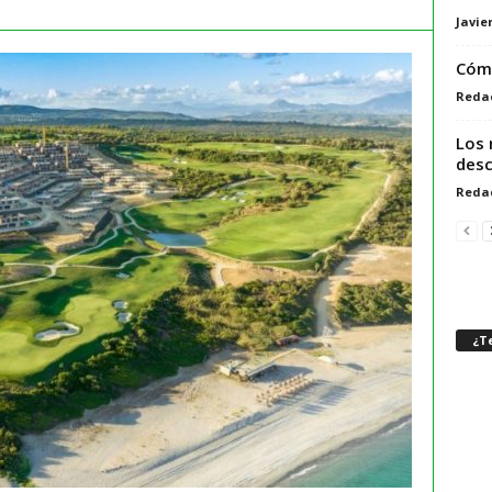
Javie
Cómo
Reda
Los 
desc
Reda
¿Te