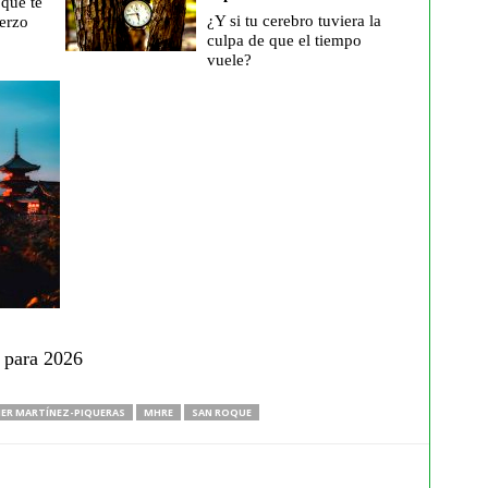
 que te
¿Y si tu cerebro tuviera la
erzo
culpa de que el tiempo
vuele?
o para 2026
IER MARTÍNEZ-PIQUERAS
MHRE
SAN ROQUE