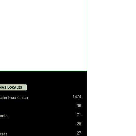
MAS LOCALES
1474
ción Económica
96
71
omía
28
27
esas