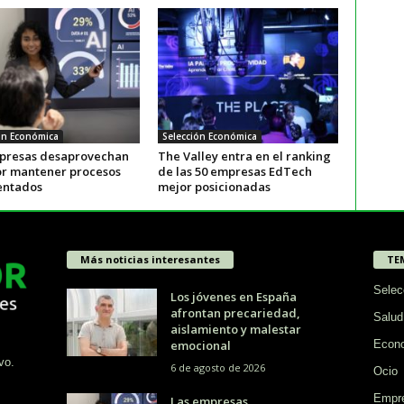
ón Económica
Selección Económica
presas desaprovechan
The Valley entra en el ranking
por mantener procesos
de las 50 empresas EdTech
entados
mejor posicionadas
Más noticias interesantes
TE
Selec
Los jóvenes en España
afrontan precariedad,
Salud
aislamiento y malestar
emocional
Econ
vo.
6 de agosto de 2026
Ocio
Empr
Las empresas