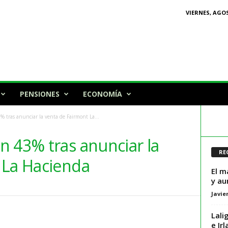
VIERNES, AGOS
PENSIONES
ECONOMÍA
 tras anunciar la venta de Fairmont La...
n 43% tras anunciar la
RE
 La Hacienda
El m
y au
Javie
Lali
e Ir