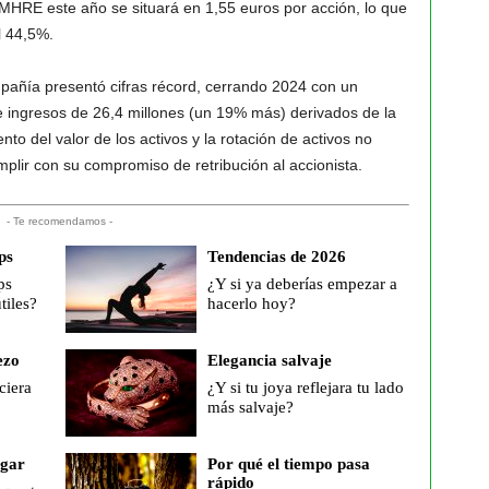
mi MHRE este año se situará en 1,55 euros por acción, lo que
l 44,5%.
mpañía presentó cifras récord, cerrando 2024 con un
e ingresos de 26,4 millones (un 19% más) derivados de la
nto del valor de los activos y la rotación de activos no
mplir con su compromiso de retribución al accionista.
- Te recomendamos -
ps
Tendencias de 2026
ps
¿Y si ya deberías empezar a
tiles?
hacerlo hoy?
ezo
Elegancia salvaje
ciera
¿Y si tu joya reflejara tu lado
más salvaje?
ogar
Por qué el tiempo pasa
rápido