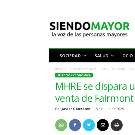
N
o
t
i
c
i
a
SOCIEDAD
SALUD
OCIO
s
p
Inicio
Selección Económica
MHRE se dispara un 43%
a
SELECCIÓN ECONÓMICA
r
MHRE se dispara u
a
p
venta de Fairmont
e
r
Por
Javier González
-
15 de julio de 2025
s
o
n
a
s