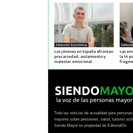
Selección Económica
Selecci
Los jóvenes en España afrontan
Las em
precariedad, aislamiento y
la IA 
malestar emocional
fragm
Toda las noticias de actualidad para personas
mayores sobre pensiones, salud, turismo acti
Siendo Mayor es propiedad de EditorialOn