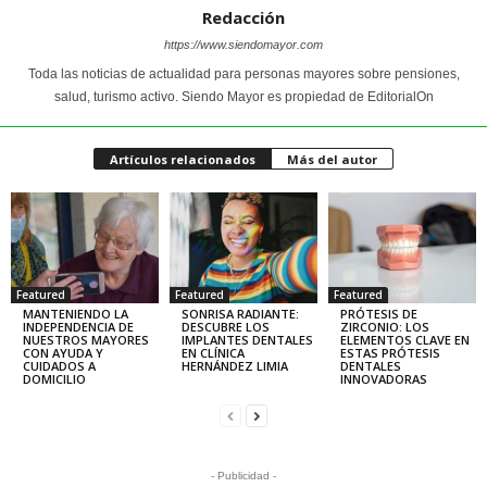
Redacción
https://www.siendomayor.com
Toda las noticias de actualidad para personas mayores sobre pensiones,
salud, turismo activo. Siendo Mayor es propiedad de EditorialOn
Artículos relacionados
Más del autor
Featured
Featured
Featured
MANTENIENDO LA
SONRISA RADIANTE:
PRÓTESIS DE
INDEPENDENCIA DE
DESCUBRE LOS
ZIRCONIO: LOS
NUESTROS MAYORES
IMPLANTES DENTALES
ELEMENTOS CLAVE EN
CON AYUDA Y
EN CLÍNICA
ESTAS PRÓTESIS
CUIDADOS A
HERNÁNDEZ LIMIA
DENTALES
DOMICILIO
INNOVADORAS
- Publicidad -