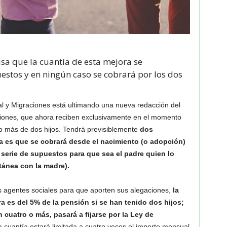
isa que la cuantía de esta mejora se
estos y en ningún caso se cobrará por los dos
ial y Migraciones está ultimando una nueva redacción del
iones, que ahora reciben exclusivamente en el momento
do más de dos hijos. Tendrá previsiblemente
dos
a es que se cobrará desde el nacimiento (o adopción)
a serie de supuestos para que sea el padre quien lo
ánea con la madre).
s agentes sociales para que aporten sus alegaciones,
la
 es del 5% de la pensión si se han tenido dos hijos;
n cuatro o más, pasará a fijarse por la Ley de
a cuantía estará limitada a cuatro veces el importe mensual