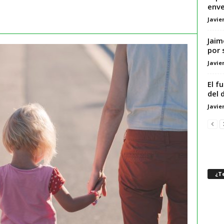
enve
Javie
Jaim
por 
Javie
El f
del 
Javie
¿Te