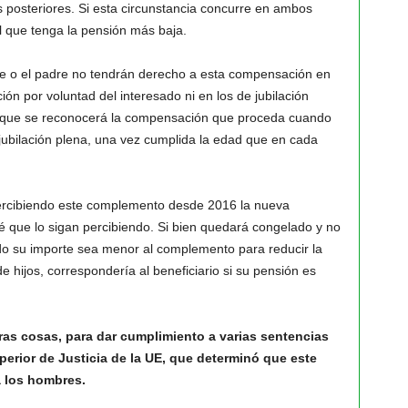
s posteriores. Si esta circunstancia concurre en ambos
l que tenga la pensión más baja.
re o el padre no tendrán derecho a esta compensación en
ión por voluntad del interesado ni en los de jubilación
e que se reconocerá la compensación que proceda cuando
a jubilación plena, una vez cumplida la edad que en cada
ercibiendo este complemento desde 2016 la nueva
é que lo sigan percibiendo. Si bien quedará congelado y no
ndo su importe sea menor al complemento para reducir la
hijos, correspondería al beneficiario si su pensión es
ras cosas, para dar cumplimiento a varias sentencias
uperior de Justicia de la UE, que determinó que este
a los hombres.