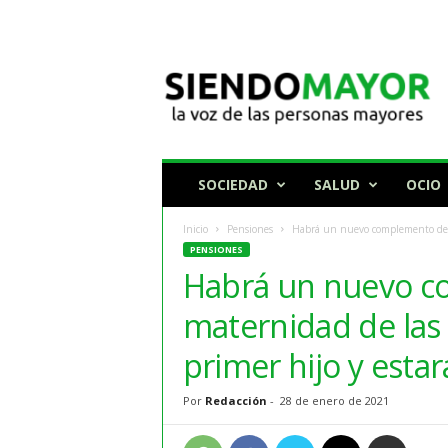
N
o
t
i
c
i
a
SOCIEDAD
SALUD
OCIO
s
p
Inicio
Pensiones
Habrá un nuevo complemento de ma
a
PENSIONES
r
Habrá un nuevo 
a
p
maternidad de las 
e
r
primer hijo y esta
s
o
Por
Redacción
-
28 de enero de 2021
n
a
s