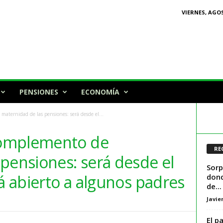
VIERNES, AGOS
PENSIONES
ECONOMÍA
ternidad de las pensiones: será desde el...
complemento de
RE
pensiones: será desde el
Sorp
rá abierto a algunos padres
dond
de...
Javie
El pa