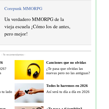
Corepunk MMORPG
Un verdadero MMORPG de la
vieja escuela ¡Cómo los de antes,
pero mejor!
- Te recomendamos -
26
Canciones que no olvidas
026?
¿Te pasa que olvidas las
s
nuevas pero no las antiguas?
Todos lo haremos en 2026
a tu lado
Así será tu día a día en 2026
ogar
¿Te pasa a ti también?