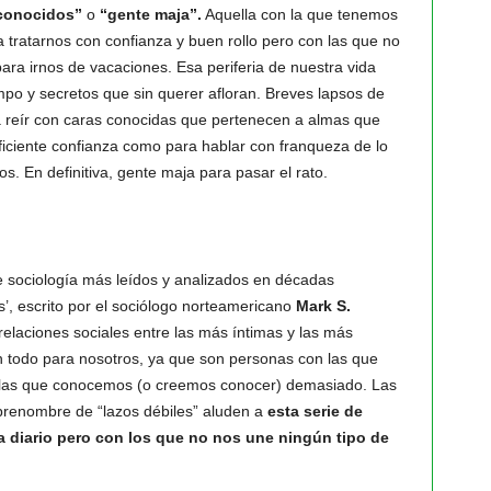
conocidos”
o
“gente maja”.
Aquella con la que tenemos
 tratarnos con confianza y buen rollo pero con las que no
ra irnos de vacaciones. Esa periferia de nuestra vida
mpo y secretos que sin querer afloran. Breves lapsos de
a reír con caras conocidas que pertenecen a almas que
ciente confianza como para hablar con franqueza de lo
 En definitiva, gente maja para pasar el rato.
 sociología más leídos y analizados en décadas
es’, escrito por el sociólogo norteamericano
Mark S.
s relaciones sociales entre las más íntimas y las más
an todo para nosotros, ya que son personas con las que
a las que conocemos (o creemos conocer) demasiado. Las
brenombre de “lazos débiles” aluden a
esta serie de
 diario pero con los que no nos une ningún tipo de