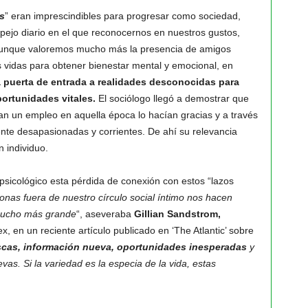
s
” eran imprescindibles para progresar como sociedad,
spejo diario en el que reconocernos en nuestros gustos,
á. Aunque valoremos mucho más la presencia de amigos
s vidas para obtener bienestar mental y emocional, en
a puerta de entrada a realidades desconocidas para
ortunidades vitales.
El sociólogo llegó a demostrar que
n un empleo en aquella época lo hacían gracias y a través
te desapasionadas y corrientes. De ahí su relevancia
n individuo.
psicológico esta pérdida de conexión con estos “lazos
onas fuera de nuestro círculo social íntimo nos hacen
 mucho más grande
“, aseveraba
Gillian Sandstrom,
x, en un reciente artículo publicado en ‘The Atlantic’ sobre
escas, información nueva, oportunidades inesperadas
y
as. Si la variedad es la especia de la vida, estas