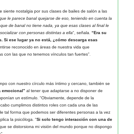
 siente nostalgia por sus clases de bailes de salón a las
que le parece banal quejarse de eso, teniendo en cuenta la
 que de banal no tiene nada, ya que esas clases al final le
ocializar con personas distintas a ella
“, señala.
“Era su
s. Si ese lugar ya no está, ¿cómo descarga esas
ntirse reconocido en áreas de nuestra vida que
s con las que no tenemos vínculos tan fuertes”.
iempo con nuestro círculo más íntimo y cercano, también se
a emocional”
al tener que adaptarse a no disponer de
suponían un estímulo. “Obviamente, depende de la
l cabo cumplimos distintos roles con cada una de las
e tal forma que podemos ser diferentes personas a la vez
lica la psicóloga. “
Si solo tengo interacción con una de
que se distorsiona mi visión del mundo porque no dispongo
”.