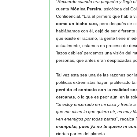
“
Recuerdo cuando era pequeña y llegó el 
cuenta
Mónica Pereira
, psicóloga del Co
Confidencial. “Era el primero que había vi
como un bicho raro,
pero después de ci
hablábamos con él, dejó de ser diferente 
que existe el racismo, la gente tiene mied
actualmente, estamos en proceso de des
‘lazos débiles’ perdemos una visión del m
personas, que antes eran desplazadas por
Tal vez esta sea una de las razones por la
políticas extremistas hayan proliferado t
perdido el contacto con la realidad so
cercanas
, o lo que es peor aún, en la sol
“Si estoy encerrado en mi casa y frente a
que me dicen lo que quiero oír, es muy f
ven enemigos por todas partes
“, recalca 
manipular, pues ya no te quiero ni con
ciertas partes del planeta.