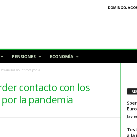
DOMINGO, AGOST
PENSIONES
ECONOMÍA
los amigos no íntimos por la...
der contacto con los
RE
 por la pandemia
Sper
Euro
Javie
Test
a la