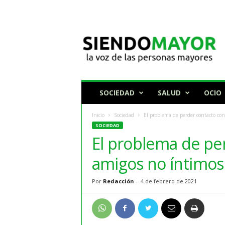
N
o
t
i
c
i
a
SOCIEDAD
SALUD
OCIO
s
p
Inicio
Sociedad
El problema de perder contacto con 
a
SOCIEDAD
r
El problema de per
a
p
amigos no íntimos
e
r
Por
Redacción
-
4 de febrero de 2021
s
o
n
a
s