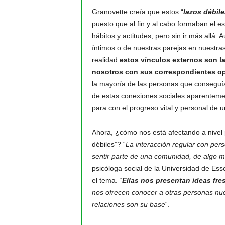
Granovette creía que estos “
lazos débile
puesto que al fin y al cabo formaban el e
hábitos y actitudes, pero sin ir más all
íntimos o de nuestras parejas en nuestra
realidad
estos vínculos externos son l
nosotros con sus correspondientes op
la mayoría de las personas que conseguía
de estas conexiones sociales aparentemen
para con el progreso vital y personal de u
Ahora, ¿cómo nos está afectando a nivel 
débiles”? “
La interacción regular con pers
sentir parte de una comunidad, de algo
psicóloga social de la Universidad de Esse
el tema. “
Ellas nos presentan ideas fr
nos ofrecen conocer a otras personas nuev
relaciones son su base
“.