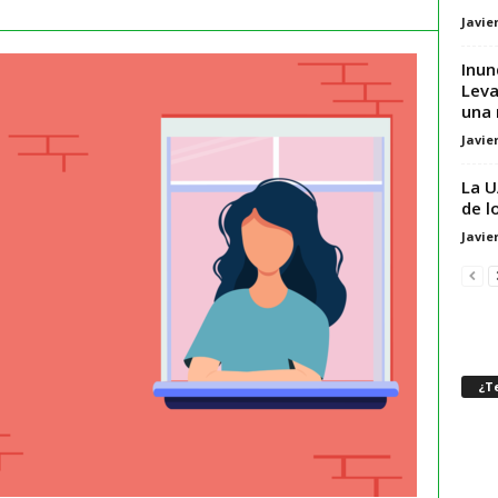
Javie
Inun
Leva
una 
Javie
La U
de l
Javie
¿Te