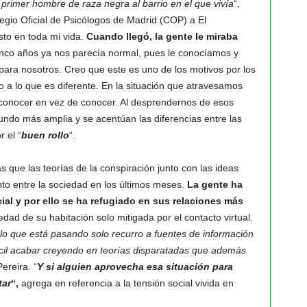
primer hombre de raza negra al barrio en el que vivía
“,
legio Oficial de Psicólogos de Madrid (COP) a El
sto en toda mi vida.
Cuando llegó, la gente le miraba
nco años ya nos parecía normal, pues le conocíamos y
para nosotros. Creo que este es uno de los motivos por los
o a lo que es diferente. En la situación que atravesamos
conocer en vez de conocer. Al desprendernos de esos
undo más amplia y se acentúan las diferencias entre las
 el “
buen rollo
“.
s que las teorías de la conspiración junto con las ideas
anto entre la sociedad en los últimos meses.
La gente ha
cial y por ello se ha refugiado en sus relaciones más
edad de su habitación solo mitigada por el contacto virtual.
 lo que está pasando solo recurro a fuentes de información
ácil acabar creyendo en teorías disparatadas que además
Pereira. “
Y si alguien aprovecha esa situación para
tar
“,
agrega en referencia a la tensión social vivida en