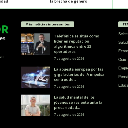
lidad
la brecha de género
Más noticias interesantes
TE
Selec
Telefónica se sitúa como
líder en reputación
Salud
algorítmica entre 23
operadores
Econ
vo.
7 de agosto de 2026
Ocio
Empr
La apuesta europea por las
gigafactorías de IA impulsa
Pensi
centros de...
Educa
7 de agosto de 2026
La salud mental de los
jóvenes se resiente ante la
precariedad...
7 de agosto de 2026