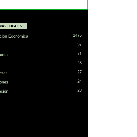
MAS LOCALES
1475
ción Económica
97
71
omía
28
27
esas
24
ones
23
ción