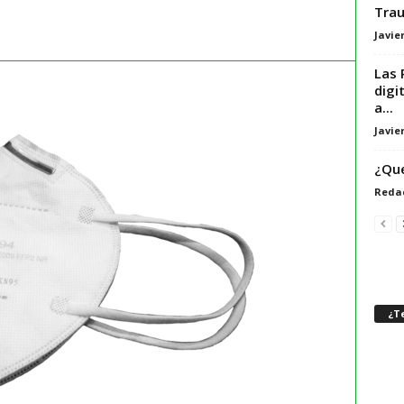
Trau
Javie
Las 
digi
a...
Javie
¿Que
Reda
¿Te