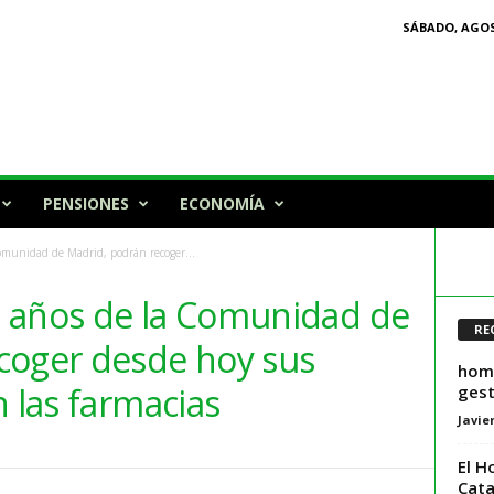
SÁBADO, AGOS
PENSIONES
ECONOMÍA
omunidad de Madrid, podrán recoger...
 años de la Comunidad de
RE
coger desde hoy sus
homm
n las farmacias
gest
Javie
El H
Cata