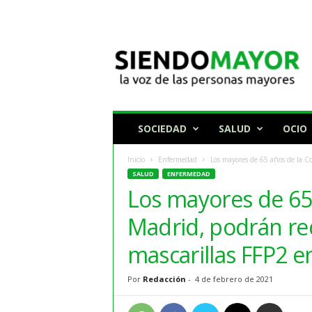
N
o
t
i
c
i
a
SOCIEDAD
SALUD
OCIO
s
p
Inicio
Enfermedad
Los mayores de 65 años de la C
a
SALUD
ENFERMEDAD
r
Los mayores de 65
a
p
Madrid, podrán re
e
r
mascarillas FFP2 e
s
o
Por
Redacción
-
4 de febrero de 2021
n
a
s