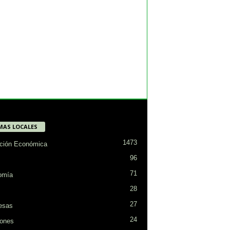
MAS LOCALES
1473
ción Económica
96
71
omía
28
27
esas
24
ones