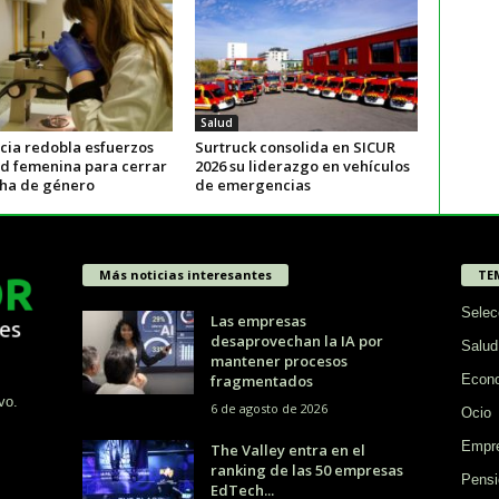
Salud
ncia redobla esfuerzos
Surtruck consolida en SICUR
ud femenina para cerrar
2026 su liderazgo en vehículos
cha de género
de emergencias
Más noticias interesantes
TE
Selec
Las empresas
desaprovechan la IA por
Salud
mantener procesos
fragmentados
Econ
vo.
6 de agosto de 2026
Ocio
Empr
The Valley entra en el
ranking de las 50 empresas
Pensi
EdTech...