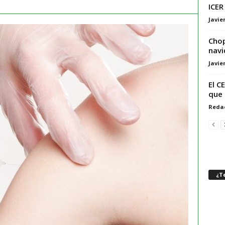
ICER
Javie
Chop
navi
Javie
El C
que 
Reda
¿Te