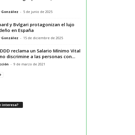
r González
-
5 de junio de 2025
ard y Bvlgari protagonizan el lujo
deño en España
r González
-
15 de diciembre de 2025
EDDD reclama un Salario Mínimo Vital
no discrimine a las personas con...
cción
-
9 de marzo de 2021
 interesa?