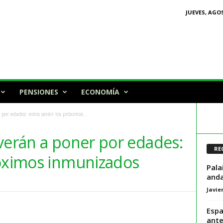
JUEVES, AGOS
PENSIONES
ECONOMÍA
por edades: estos serán los próximos...
verán a poner por edades:
RE
róximos inmunizados
Pala
anda
Javie
Espa
ante