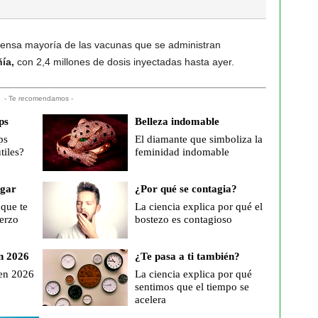
mensa mayoría de las vacunas que se administran
ñía,
con 2,4 millones de dosis inyectadas hasta ayer.
- Te recomendamos -
ps
Belleza indomable
ps
El diamante que simboliza la
tiles?
feminidad indomable
ogar
¿Por qué se contagia?
 que te
La ciencia explica por qué el
erzo
bostezo es contagioso
n 2026
¿Te pasa a ti también?
 en 2026
La ciencia explica por qué
sentimos que el tiempo se
acelera