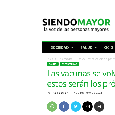
N
o
t
i
c
i
a
SOCIEDAD
SALUD
OCIO
s
p
Inicio
Enfermedad
Las vacunas se volverán a poner 
a
SALUD
ENFERMEDAD
r
Las vacunas se vol
a
p
estos serán los p
e
r
Por
Redacción
-
17 de febrero de 2021
s
o
n
a
s