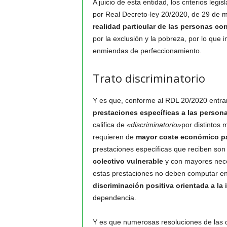
A juicio de esta entidad, los criterios legi
por Real Decreto-ley 20/2020, de 29 de 
realidad particular de las personas co
por la exclusión y la pobreza, por lo que
enmiendas de perfeccionamiento.
Trato discriminatorio
Y es que, conforme al RDL 20/2020 entran e
prestaciones específicas a las perso
califica de
«discriminatorio»
por distintos 
requieren de
mayor coste económico par
prestaciones específicas que reciben so
colectivo vulnerable
y con mayores nece
estas prestaciones no deben computar en 
discriminación positiva orientada a la 
dependencia.
Y es que numerosas resoluciones de las di