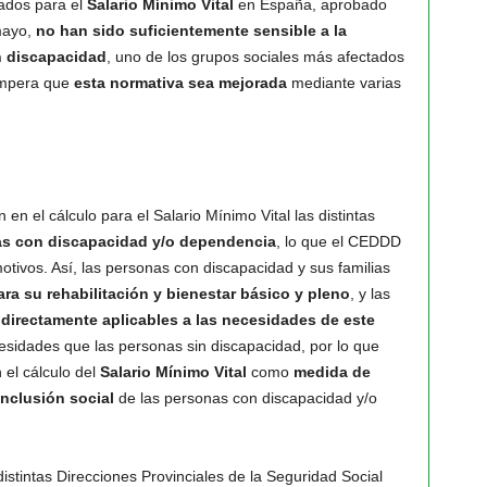
slados para el
Salario Mínimo Vital
en España, aprobado
mayo,
no han sido suficientemente sensible a la
n discapacidad
, uno de los grupos sociales más afectados
 impera que
esta normativa sea mejorada
mediante varias
n el cálculo para el Salario Mínimo Vital las distintas
nas con discapacidad y/o dependencia
, lo que el CEDDD
motivos. Así, las personas con discapacidad y sus familias
a su rehabilitación y bienestar básico y pleno
, y las
n
directamente aplicables a las necesidades de este
sidades que las personas sin discapacidad, por lo que
el cálculo del
Salario Mínimo Vital
como
medida de
inclusión social
de las personas con discapacidad y/o
stintas Direcciones Provinciales de la Seguridad Social