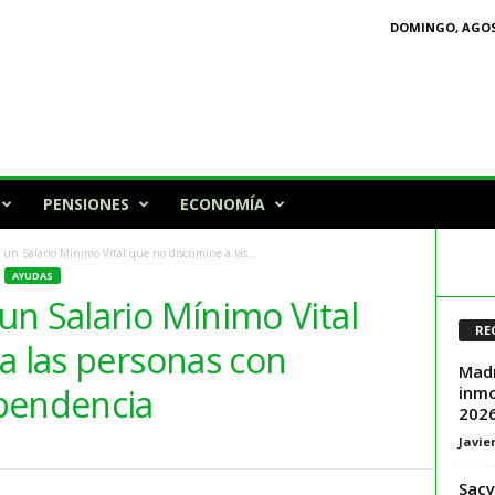
DOMINGO, AGOST
PENSIONES
ECONOMÍA
n Salario Mínimo Vital que no discrimine a las...
AYUDAS
n Salario Mínimo Vital
RE
a las personas con
Madr
pendencia
inmo
2026
Javie
Sacy