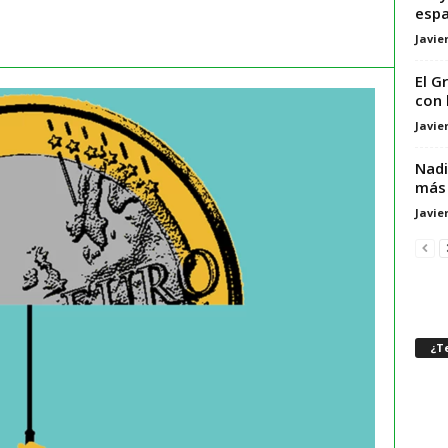
espa
Javie
El G
con 
Javie
Nadi
más 
Javie
¿Te