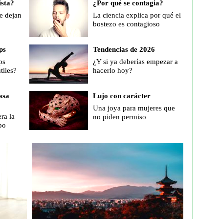
ista?
¿Por qué se contagia?
e dejan
La ciencia explica por qué el
bostezo es contagioso
ps
Tendencias de 2026
ps
¿Y si ya deberías empezar a
tiles?
hacerlo hoy?
asa
Lujo con carácter
Una joya para mujeres que
ra la
no piden permiso
po