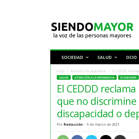
N
o
t
i
c
i
a
SOCIEDAD
SALUD
OCIO
s
p
Inicio
Atención a la dependecia
El CEDDD reclama u
a
SALUD
ATENCIÓN A LA DEPENDECIA
ECONOMÍA
r
El CEDDD reclama u
a
p
que no discrimine 
e
r
discapacidad o de
s
o
Por
Redacción
-
9 de marzo de 2021
n
a
s