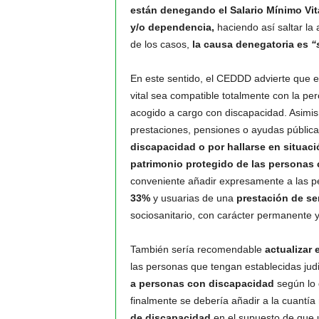
están denegando el Salario Mínimo Vit
y/o dependencia,
haciendo así saltar la 
de los casos,
la causa denegatoria es
“
En este sentido, el CEDDD advierte que es
vital sea compatible totalmente con la pe
acogido a cargo con discapacidad. Asimi
prestaciones, pensiones o ayudas públic
discapacidad o por hallarse en situac
patrimonio protegido de las personas
conveniente añadir expresamente a las p
33%
y usuarias de una
prestación de ser
sociosanitario, con carácter permanente y
También sería recomendable
actualizar e
las personas que tengan establecidas ju
a personas con discapacidad
según lo 
finalmente se debería añadir a la cuantí
de discapacidad
en el supuesto de que 