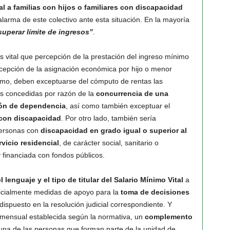
al
a familias con hijos o familiares con discapacidad
alarma de este colectivo ante esta situación. En la mayoría
superar límite de ingresos”
.
 vital que percepción de la prestación del ingreso mínimo
rcepción de la asignación económica por hijo o menor
smo, deben exceptuarse del cómputo de rentas las
as concedidas por razón de la
concurrencia de una
ión de dependencia
, así como también exceptuar el
 con discapacidad
. Por otro lado, también sería
ersonas con
discapacidad en grado igual o superior al
vicio residencial
, de carácter social, sanitario o
 financiada con fondos públicos.
l lenguaje y el tipo de titular del Salario Mínimo Vital
a
dicialmente medidas de apoyo para la
toma de decisiones
dispuesto en la resolución judicial correspondiente. Y
a mensual establecida según la normativa, un
complemento
una de las personas que forman parte de la unidad de