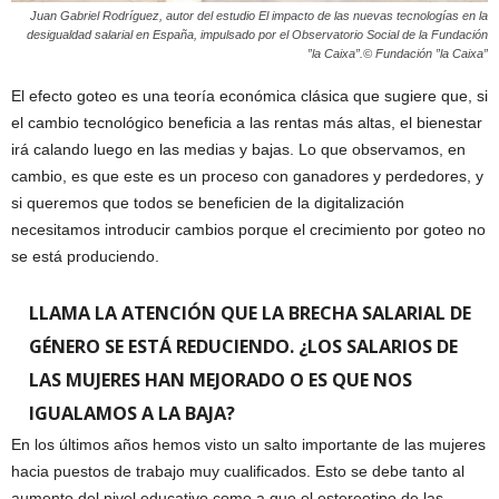
Juan Gabriel Rodríguez, autor del estudio El impacto de las nuevas tecnologías en la
desigualdad salarial en España, impulsado por el Observatorio Social de la Fundación
”la Caixa”.© Fundación ”la Caixa”
El efecto goteo es una teoría económica clásica que sugiere que, si
el cambio tecnológico beneficia a las rentas más altas, el bienestar
irá calando luego en las medias y bajas. Lo que observamos, en
cambio, es que este es un proceso con ganadores y perdedores, y
si queremos que todos se beneficien de la digitalización
necesitamos introducir cambios porque el crecimiento por goteo no
se está produciendo.
LLAMA LA ATENCIÓN QUE LA BRECHA SALARIAL DE
GÉNERO SE ESTÁ REDUCIENDO. ¿LOS SALARIOS DE
LAS MUJERES HAN MEJORADO O ES QUE NOS
IGUALAMOS A LA BAJA?
En los últimos años hemos visto un salto importante de las mujeres
hacia puestos de trabajo muy cualificados. Esto se debe tanto al
aumento del nivel educativo como a que el estereotipo de las