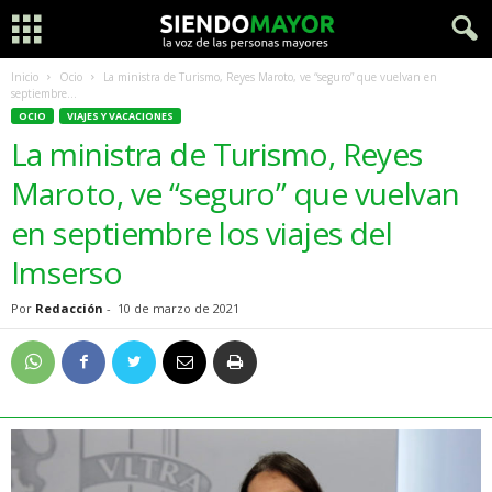
Inicio
Ocio
La ministra de Turismo, Reyes Maroto, ve “seguro” que vuelvan en
septiembre...
OCIO
VIAJES Y VACACIONES
La ministra de Turismo, Reyes
Maroto, ve “seguro” que vuelvan
en septiembre los viajes del
Imserso
Por
Redacción
-
10 de marzo de 2021