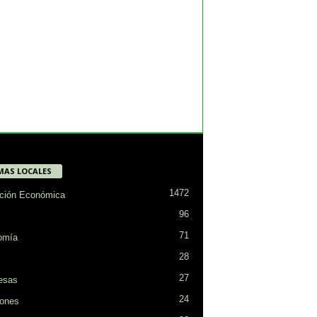
MAS LOCALES
1472
ción Económica
96
71
omía
28
27
esas
24
ones