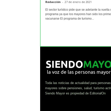
Redacción
-
27 de enero de 2021
El sector turístico pide que se adelante la vuelta 
programa ya que los mayores han sido los prime
vacunarse El programa de turismo...
Toda las noticias de actualidad para personas
mayores sobre pensiones, salud, turismo acti
Siendo Mayor es propiedad de EditorialOn