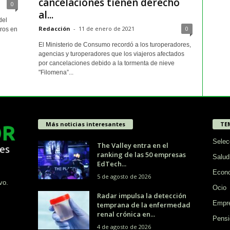
cancelaciones tienen derecho
0
al...
del
Redacción
-
11 de enero de 2021
0
ros en
El Ministerio de Consumo recordó a los turoperadores,
agencias y turoperadores que los viajeros afectados
por cancelaciones debido a la tormenta de nieve
"Filomena”...
Más noticias interesantes
TE
Selec
The Valley entra en el
ranking de las 50 empresas
Salud
EdTech...
Econ
5 de agosto de 2026
vo.
Ocio
Radar impulsa la detección
Empr
temprana de la enfermedad
renal crónica en...
Pensi
4 de agosto de 2026