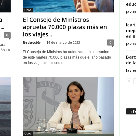
educ
Ocio
Javie
a
El Consejo de Ministros
Icar
..
aprueba 70.000 plazas más en
mejo
los viajes...
0
en B
Redacción
-
14 de marzo de 2023
0
Javie
para
vión La
El Consejo de Ministros ha autorizado en su reunión
Barc
de este martes 70.000 plazas más que el año pasado
de l
en los viajes del Imserso,...
Javie
¿Te
Ocio