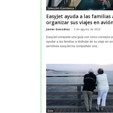
m
Selección Económica
a
EasyJet ayuda a las familias 
y
o
organizar sus viajes en avión.
r
Javier González
-
3 de agosto de 2026
e
s
EasyJet comparte una guía con cinco consejos 
ayudar a las familias a disfrutar de su viaje en a
aerolínea easyJet ha compartido una...
Ocio