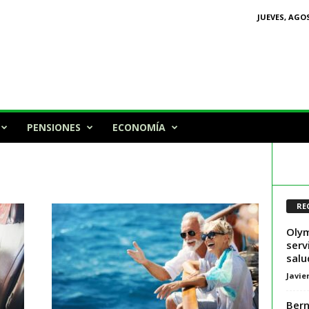
JUEVES, AGOS
PENSIONES
ECONOMÍA
RE
Olym
serv
salu
Javie
Bern