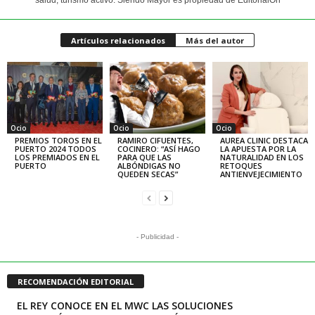
salud, turismo activo. Siendo Mayor es propiedad de EditorialOn
Artículos relacionados
Más del autor
Ocio
Ocio
Ocio
PREMIOS TOROS EN EL
RAMIRO CIFUENTES,
AUREA CLINIC DESTACA
PUERTO 2024 TODOS
COCINERO: “ASÍ HAGO
LA APUESTA POR LA
LOS PREMIADOS EN EL
PARA QUE LAS
NATURALIDAD EN LOS
PUERTO
ALBÓNDIGAS NO
RETOQUES
QUEDEN SECAS”
ANTIENVEJECIMIENTO
- Publicidad -
RECOMENDACIÓN EDITORIAL
EL REY CONOCE EN EL MWC LAS SOLUCIONES