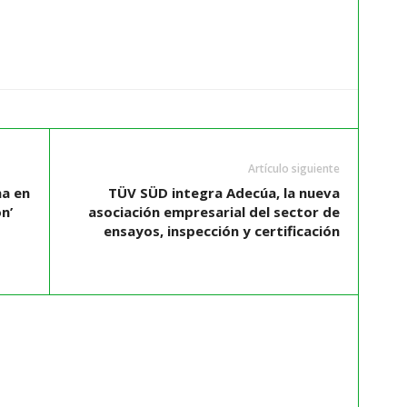
Artículo siguiente
na en
TÜV SÜD integra Adecúa, la nueva
n’
asociación empresarial del sector de
ensayos, inspección y certificación