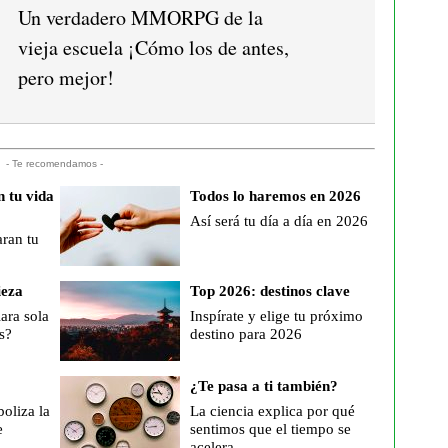
Un verdadero MMORPG de la
vieja escuela ¡Cómo los de antes,
pero mejor!
- Te recomendamos -
 tu vida
Todos lo haremos en 2026
Así será tu día a día en 2026
ran tu
ieza
Top 2026: destinos clave
iara sola
Inspírate y elige tu próximo
s?
destino para 2026
¿Te pasa a ti también?
oliza la
La ciencia explica por qué
e
sentimos que el tiempo se
acelera