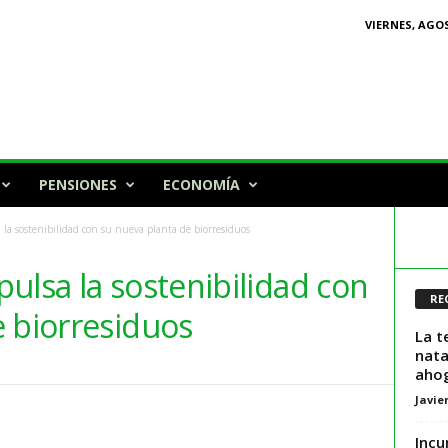
VIERNES, AGOS
PENSIONES
ECONOMÍA
la sostenibilidad con su nueva planta de biorresiduos
ulsa la sostenibilidad con
RE
e biorresiduos
La t
nata
aho
Javie
Incu