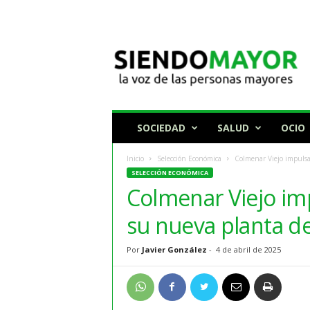
N
o
t
i
c
i
a
SOCIEDAD
SALUD
OCIO
s
p
Inicio
Selección Económica
Colmenar Viejo impulsa 
a
SELECCIÓN ECONÓMICA
r
Colmenar Viejo imp
a
p
su nueva planta d
e
r
Por
Javier González
-
4 de abril de 2025
s
o
n
a
s