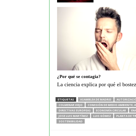
¿Por qué se contagia?
La ciencia explica por qué el boste
ETIQUETAS
ASAMBLEA DE MADRID
AUTORIZACIÓ
COLMENAR VIEJO
COMISIÓN DE MEDIO AMBIENTE, A
DIRECTIVAS EUROPEAS
ECONOMÍA CIRCULAR
EN
JOSE LUIS MARTÍNEZ
LUIS GÓMEZ
PLANTA DE T
SOSTENIBILIDAD