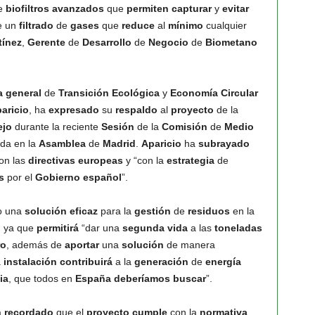
e
biofiltros
avanzados
que
permiten
capturar
y
evitar
e un
filtrado
de
gases
que
reduce
al
mínimo
cualquier
tínez
,
Gerente
de
Desarrollo
de
Negocio
de
Biometano
a
general
de
Transición Ecológica
y
Economía Circular
paricio
, ha
expresado
su
respaldo
al
proyecto
de la
ejo
durante la reciente
Sesión
de la
Comisión
de
Medio
da en la
Asamblea
de
Madrid
.
Aparicio
ha
subrayado
on las
directivas
europeas
y “con la
estrategia
de
s
por el
Gobierno
español
”.
 una
solución
eficaz
para la
gestión
de
residuos
en la
, ya que
permitirá
“dar una
segunda
vida
a las
toneladas
ro
, además de
aportar
una
solución
de manera
a
instalación
contribuirá
a la
generación
de
energía
ia
, que todos en
España
deberíamos
buscar
”.
a
recordado
que el
proyecto
cumple
con la
normativa