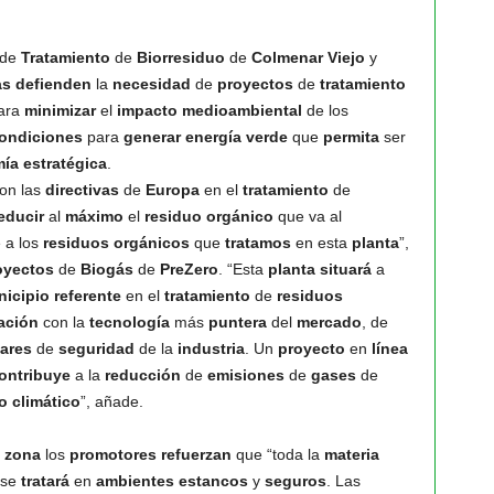
de
Tratamiento
de
Biorresiduo
de
Colmenar Viejo
y
as
defienden
la
necesidad
de
proyectos
de
tratamiento
ara
minimizar
el
impacto
medioambiental
de los
ondiciones
para
generar
energía
verde
que
permita
ser
mía
estratégica
.
on las
directivas
de
Europa
en el
tratamiento
de
educir
al
máximo
el
residuo
orgánico
que va al
 a los
residuos
orgánicos
que
tratamos
en esta
planta
”,
oyectos
de
Biogás
de
PreZero
. “Esta
planta
situará
a
icipio
referente
en el
tratamiento
de
residuos
ación
con la
tecnología
más
puntera
del
mercado
, de
ares
de
seguridad
de la
industria
. Un
proyecto
en
línea
ontribuye
a la
reducción
de
emisiones
de
gases
de
o
climático
”, añade.
a
zona
los
promotores
refuerzan
que “toda la
materia
se
tratará
en
ambientes
estancos
y
seguros
. Las