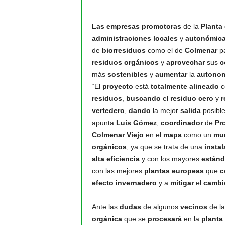
Las
empresas
promotoras
de la
Planta
administraciones
locales
y
autonómic
de
biorresiduos
como el de
Colmenar
p
residuos
orgánicos
y
aprovechar
sus
c
más
sostenibles
y
aumentar
la
autono
“El
proyecto
está
totalmente
alineado
c
residuos
,
buscando
el
residuo
cero
y
r
vertedero
,
dando
la mejor
salida
posible
apunta
Luis Gómez
,
coordinador
de
Pr
Colmenar Viejo
en el
mapa
como un
mun
orgánicos
, ya que se trata de una
instal
alta
eficiencia
y con los mayores
estánd
con las mejores
plantas
europeas
que
c
efecto
invernadero
y a
mitigar
el
cambi
Ante las
dudas
de algunos
vecinos
de l
orgánica
que se
procesará
en la
planta