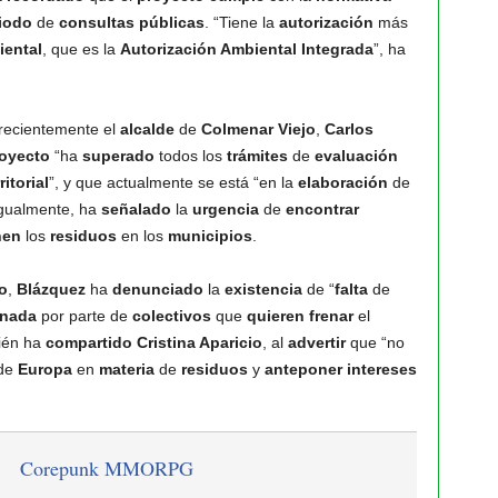
iodo
de
consultas
públicas
. “Tiene la
autorización
más
iental
, que es la
Autorización Ambiental Integrada
”, ha
recientemente el
alcalde
de
Colmenar Viejo
,
Carlos
oyecto
“ha
superado
todos los
trámites
de
evaluación
ritorial
”, y que actualmente se está “en la
elaboración
de
Igualmente, ha
señalado
la
urgencia
de
encontrar
nen
los
residuos
en los
municipios
.
o
,
Blázquez
ha
denunciado
la
existencia
de “
falta
de
onada
por parte de
colectivos
que
quieren
frenar
el
ién ha
compartido
Cristina Aparicio
, al
advertir
que “no
de
Europa
en
materia
de
residuos
y
anteponer
intereses
Corepunk MMORPG