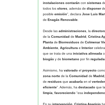
instalaciones
contarán
con
sistemas
d
todos los
olores
, además de
disponer
d
posible
emisión
”, declara
Jose Luis Mar
de
Enagás Renovable
.
Desde las
administraciones
, la
director
de la
Comunidad
de
Madrid
,
Cristina A
Planta
de
Biorresiduos
de
Colmenar Vi
Ambiente
,
Agricultura
e
Interior
celebra
que se trata de una
iniciativa
alineada
c
biogás
y de
biometano
por fin
regulada
Asimismo, ha
valorado
el
proyecto
como
zona
norte
de la
Comunidad
de
Madrid
de
residuos
que
acabaría
en el
vertede
eficiente
”. Además, ha
destacado
que l
limpia
,
favoreciendo
“esa
independenc
En su
intervención
,
Cristina Aparicio
h