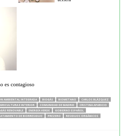
zo es contagioso
N AMBIENTAL INTEGRADA
BIOGÁS
BIOMETANO
CARLOS BLÁZQUEZ
GRICULTURA E INTERIOR
COMUNIDAD DE MADRID
CRISTINA APARICIO
AGÁS RENOVABLE
ENERGÍA VERDE
GOBIERNO ESPAÑOL
RATAMIENTO DE BIORRESIDUO
PREZERO
RESIDUOS ORGÁNICOS