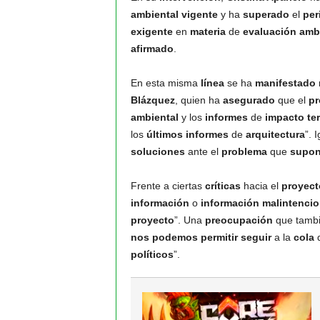
ambiental
vigente
y ha
superado
el
per
exigente
en
materia
de
evaluación
amb
afirmado
.
En esta misma
línea
se ha
manifestado
Blázquez
, quien ha
asegurado
que el
pr
ambiental
y los
informes
de
impacto
ter
los
últimos
informes
de
arquitectura
”. 
soluciones
ante el
problema
que
supo
Frente a ciertas
críticas
hacia el
proyect
información
o
información
malintenci
proyecto
”. Una
preocupación
que tamb
nos
podemos
permitir
seguir
a la
cola
políticos
”.