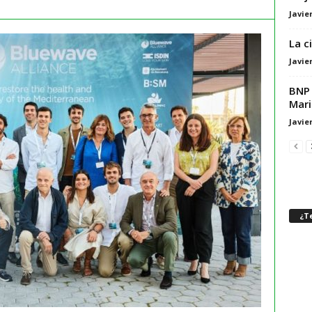
Javie
La c
Javie
BNP 
Mari
Javie
¿Te