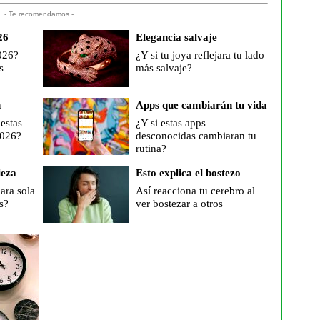
- Te recomendamos -
26
Elegancia salvaje
026?
¿Y si tu joya reflejara tu lado
s
más salvaje?
n
Apps que cambiarán tu vida
estas
¿Y si estas apps
2026?
desconocidas cambiaran tu
rutina?
ieza
Esto explica el bostezo
iara sola
Así reacciona tu cerebro al
s?
ver bostezar a otros