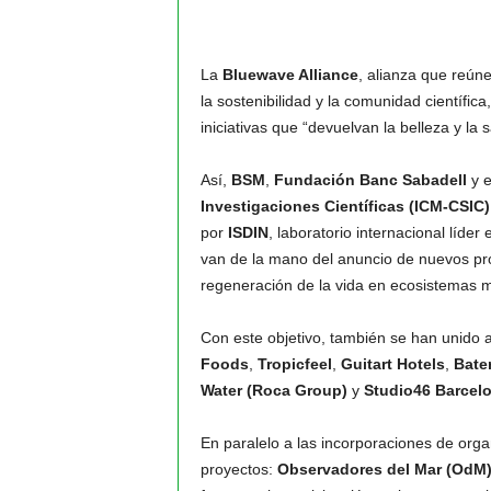
La
Bluewave Alliance
, alianza que reún
la sostenibilidad y la comunidad científi
iniciativas que “devuelvan la belleza y la
Así,
BSM
,
Fundación Banc Sabadell
y e
Investigaciones Científicas (ICM-CSIC)
por
ISDIN
, laboratorio internacional líde
van de la mano del anuncio de nuevos pro
regeneración de la vida en ecosistemas m
Con este objetivo, también se han unido a
Foods
,
Tropicfeel
,
Guitart Hotels
,
Bate
Water (Roca Group)
y
Studio46 Barcel
En paralelo a las incorporaciones de organ
proyectos:
Observadores del Mar (OdM