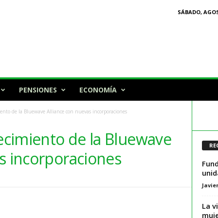
SÁBADO, AGOS
PENSIONES
ECONOMÍA
iento de la Bluewave Alliance con nuevas incorporaciones
recimiento de la Bluewave
RE
s incorporaciones
Fund
unid
Javie
La v
muje