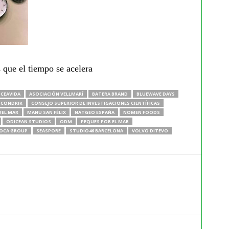
 que el tiempo se acelera
CEAVIDA
ASOCIACIÓN VELLMARÍ
BATERA BRAND
BLUEWAVE DAYS
CONDRIK
CONSEJO SUPERIOR DE INVESTIGACIONES CIENTÍFICAS
DEL MAR
MANU SAN FÉLIX
NATGEO ESPAÑA
NOMEN FOODS
ODICEAN STUDIOS
ODM
PEQUES POR EL MAR
OCA GROUP
SEASPORE
STUDIO46 BARCELONA
VOLVO DITEVO