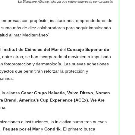
La Bluewave Alliance, alianza que reúne empresas con propósito
e empresas con propósito, instituciones, emprendedores de
ca, suma más de diez colaboradores para seguir impulsando
 salud al mar Mediterráneo”.
l
Institut de Ciències del Mar
del
Consejo Superior de
, entre otros, se han incorporado al movimiento impulsado
r en fotoprotección y dermatología. Las nuevas adhesiones
yectos que permitirán reforzar la protección y
arinos.
 la alianza
Caser Grupo Helvetia
,
Volvo Ditevo
,
Nomen
ra Brand
,
America’s Cup Experience (ACEx)
,
We Are
ona
.
izaciones e instituciones, la iniciativa suma tres nuevos
)
,
Peques por el Mar
y
Condrik
. El primero busca