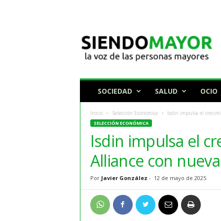
N
o
t
i
c
i
a
SOCIEDAD
SALUD
OCIO
s
p
Inicio
Selección Económica
Isdin impulsa el crecim
a
SELECCIÓN ECONÓMICA
r
Isdin impulsa el c
a
p
Alliance con nueva
e
r
Por
Javier González
-
12 de mayo de 2025
s
o
n
a
s