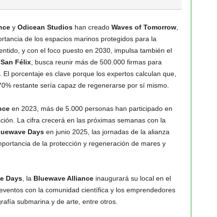
nce
y
Odicean Studios
han creado
Waves of Tomorrow
,
rtancia de los espacios marinos protegidos para la
ntido, y con el foco puesto en 2030, impulsa también el
San Félix
, busca reunir más de 500.000 firmas para
 El porcentaje es clave porque los expertos calculan que,
 70% restante sería capaz de regenerarse por sí mismo.
nce
en 2023, más de 5.000 personas han participado en
ión. La cifra crecerá en las próximas semanas con la
luewave Days
en junio 2025, las jornadas de la alianza
 importancia de la protección y regeneración de mares y
e Days
, la
Bluewave Alliance
inaugurará su local en el
ventos con la comunidad científica y los emprendedores
grafía submarina y de arte, entre otros.