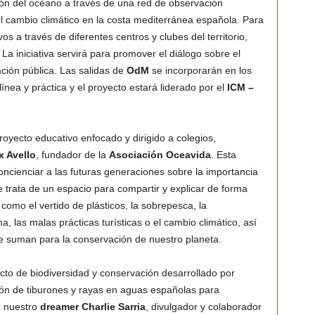
ión del océano a través de una red de observación
l cambio climático en la costa mediterránea española. Para
os a través de diferentes centros y clubes del territorio,
 La iniciativa servirá para promover el diálogo sobre el
ción pública. Las salidas de
OdM
se incorporarán en los
nea y práctica y el proyecto estará liderado por el
ICM –
oyecto educativo enfocado y dirigido a colegios,
x Avello
, fundador de la
Asociación Oceavida
. Esta
y concienciar a las futuras generaciones sobre la importancia
 trata de un espacio para compartir y explicar de forma
mo el vertido de plásticos, la sobrepesca, la
, las malas prácticas turísticas o el cambio climático, así
 suman para la conservación de nuestro planeta.
cto de biodiversidad y conservación desarrollado por
ción de tiburones y rayas en aguas españolas para
r nuestro
dreamer Charlie Sarria
, divulgador y colaborador