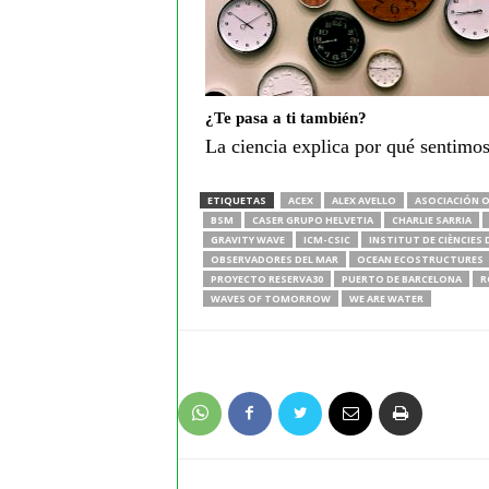
¿Te pasa a ti también?
La ciencia explica por qué sentimos
ETIQUETAS
ACEX
ALEX AVELLO
ASOCIACIÓN O
BSM
CASER GRUPO HELVETIA
CHARLIE SARRIA
GRAVITY WAVE
ICM-CSIC
INSTITUT DE CIÈNCIES 
OBSERVADORES DEL MAR
OCEAN ECOSTRUCTURES
PROYECTO RESERVA30
PUERTO DE BARCELONA
R
WAVES OF TOMORROW
WE ARE WATER