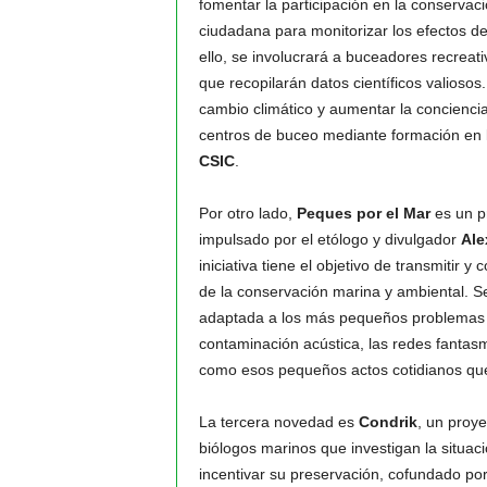
fomentar la participación en la conservac
ciudadana para monitorizar los efectos de
ello, se involucrará a buceadores recreativ
que recopilarán datos científicos valiosos.
cambio climático y aumentar la conciencia
centros de buceo mediante formación en lí
CSIC
.
Por otro lado,
Peques por el Mar
es un pr
impulsado por el etólogo y divulgador
Ale
iniciativa tiene el objetivo de transmitir 
de la conservación marina y ambiental. Se
adaptada a los más pequeños problemas co
contaminación acústica, las redes fantasma
como esos pequeños actos cotidianos que
La tercera novedad es
Condrik
, un proye
biólogos marinos que investigan la situa
incentivar su preservación, cofundado po