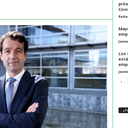
próx
Covi
Reda
Mayo
empl
Javie
Los 
está
empr
Javie
¿Te