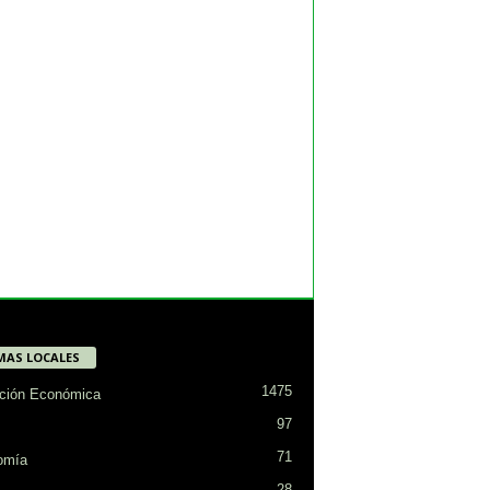
MAS LOCALES
1475
ción Económica
97
71
omía
28