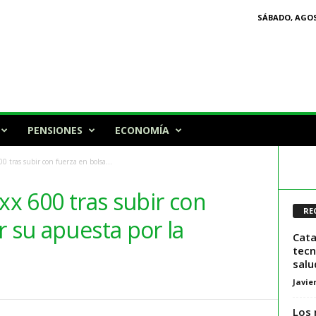
SÁBADO, AGOS
PENSIONES
ECONOMÍA
0 tras subir con fuerza en bolsa...
xx 600 tras subir con
RE
r su apuesta por la
Cata
tecn
salu
Javie
Los 