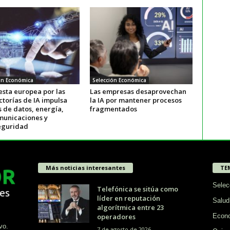
ón Económica
Selección Económica
esta europea por las
Las empresas desaprovechan
ctorías de IA impulsa
la IA por mantener procesos
 de datos, energía,
fragmentados
municaciones y
eguridad
Más noticias interesantes
TE
Selec
Telefónica se sitúa como
líder en reputación
Salud
algorítmica entre 23
operadores
Econ
vo.
7 de agosto de 2026