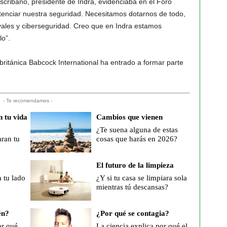
ribano, presidente de Indra, evidenciaba en el Foro
tenciar nuestra seguridad. Necesitamos dotarnos de todo,
ales y ciberseguridad. Creo que en Indra estamos
lo”.
británica Babcock International ha entrado a formar parte
- Te recomendamos -
 tu vida
Cambios que vienen
¿Te suena alguna de estas
ran tu
cosas que harás en 2026?
El futuro de la limpieza
a tu lado
¿Y si tu casa se limpiara sola
mientras tú descansas?
én?
¿Por qué se contagia?
or qué
La ciencia explica por qué el