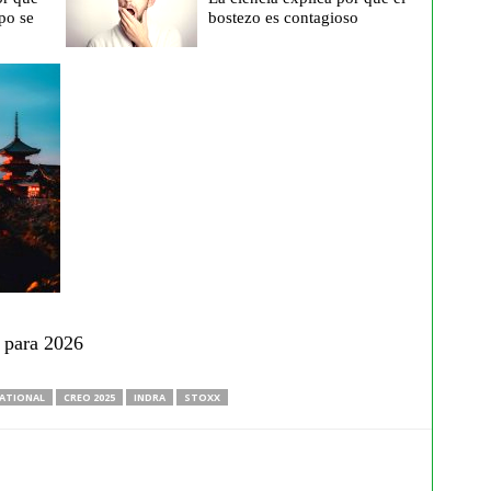
po se
bostezo es contagioso
o para 2026
ATIONAL
CREO 2025
INDRA
STOXX