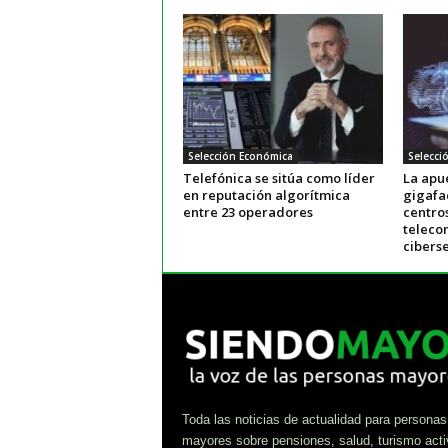
Selección Económica
Selecci
Telefónica se sitúa como líder
La apu
en reputación algorítmica
gigafa
entre 23 operadores
centros
teleco
cibers
Toda las noticias de actualidad para personas
mayores sobre pensiones, salud, turismo acti