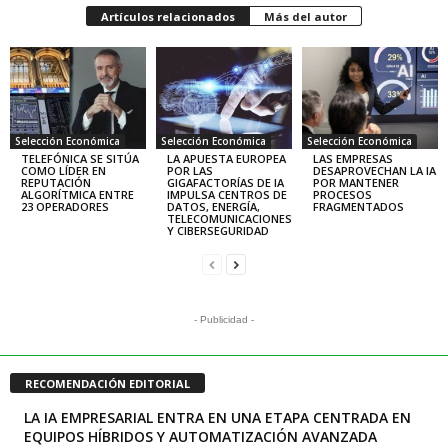
Artículos relacionados
Más del autor
Selección Económica
Selección Económica
Selección Económica
TELEFÓNICA SE SITÚA
LA APUESTA EUROPEA
LAS EMPRESAS
COMO LÍDER EN
POR LAS
DESAPROVECHAN LA IA
REPUTACIÓN
GIGAFACTORÍAS DE IA
POR MANTENER
ALGORÍTMICA ENTRE
IMPULSA CENTROS DE
PROCESOS
23 OPERADORES
DATOS, ENERGÍA,
FRAGMENTADOS
TELECOMUNICACIONES
Y CIBERSEGURIDAD
- Publicidad -
RECOMENDACIÓN EDITORIAL
LA IA EMPRESARIAL ENTRA EN UNA ETAPA CENTRADA EN
EQUIPOS HÍBRIDOS Y AUTOMATIZACIÓN AVANZADA