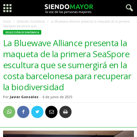
Inicio
Selección Económica
La Bluewave Alliance presenta la maqueta de la primera
SeaSpore escultura que...
SELECCIÓN ECONÓMICA
La Bluewave Alliance presenta la
maqueta de la primera SeaSpore
escultura que se sumergirá en la
costa barcelonesa para recuperar
la biodiversidad
Por
Javier González
-
6 de junio de 2025