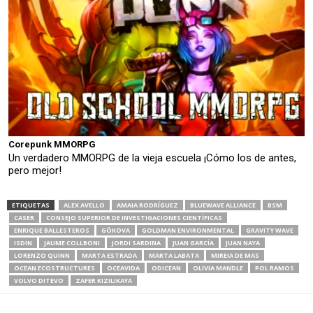
Corepunk MMORPG
Un verdadero MMORPG de la vieja escuela ¡Cómo los de antes,
pero mejor!
ETIQUETAS
ALEX AVELLO
AMAIA RODRÍGUEZ
BLUEWAVE ALLIANCE
BSM
CASER
CONSEJO SUPERIOR DE INVESTIGACIONES CIENTÍFICAS
ENRIQUE BALLESTEROS
GÖKOVA
GOLDMAN ENVIRONMENTAL
GRAVITY WAVE
ISDIN
JAUME COLLBONI
JORDI SARDINA
JUAN GARCÍA
JUAN NAYA
LORENZO QUINN
MARTA ESTRADA
MARTA LABATA
MIREIA DE MAS
OCEAN ECOSTRUCTURES
OCEAVIDA
ODICEAN
OLIVIA MANDLE
POL RAMOS
VOLVO DITEVO
ZAFER KIZILIKAYA