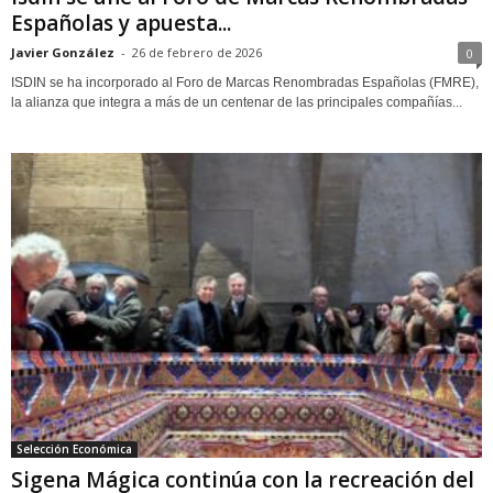
Españolas y apuesta...
Javier González
-
26 de febrero de 2026
0
ISDIN se ha incorporado al Foro de Marcas Renombradas Españolas (FMRE),
la alianza que integra a más de un centenar de las principales compañías...
Selección Económica
Sigena Mágica continúa con la recreación del