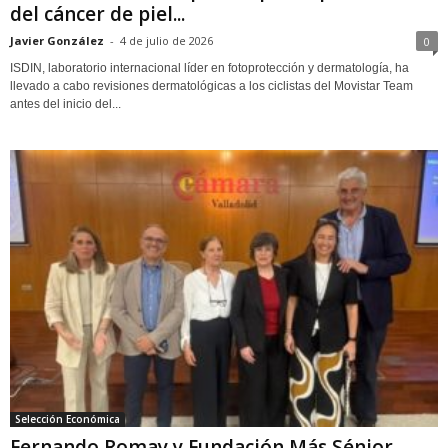
del cáncer de piel...
Javier González
-
4 de julio de 2026
0
ISDIN, laboratorio internacional líder en fotoprotección y dermatología, ha
llevado a cabo revisiones dermatológicas a los ciclistas del Movistar Team
antes del inicio del...
Selección Económica
Fernando Romay y Fundación Más Sénior