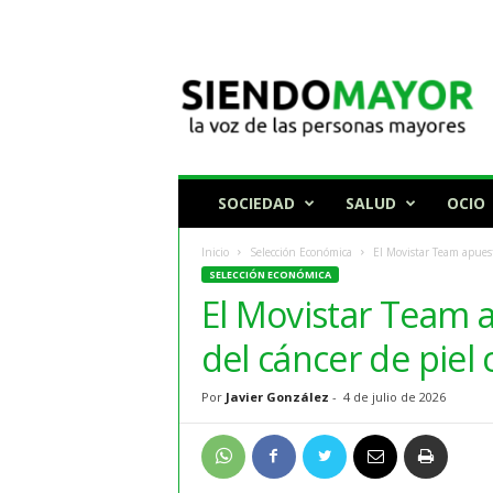
N
o
t
i
c
i
a
SOCIEDAD
SALUD
OCIO
s
p
Inicio
Selección Económica
El Movistar Team apuest
a
SELECCIÓN ECONÓMICA
r
El Movistar Team 
a
p
del cáncer de piel
e
r
Por
Javier González
-
4 de julio de 2026
s
o
n
a
s