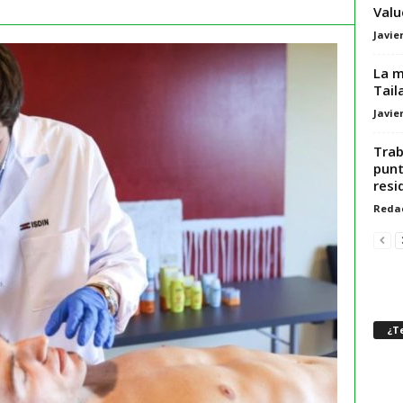
Val
Javie
La m
Tail
Javie
Trab
punt
resi
Reda
¿Te