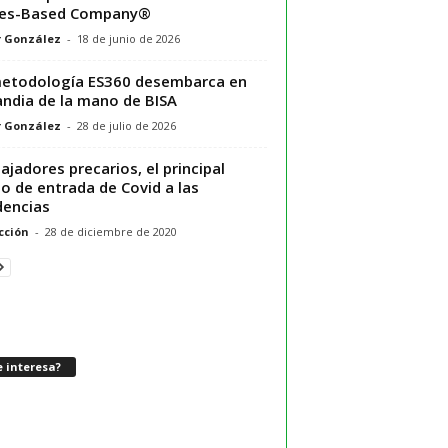
ues-Based Company®
r González
-
18 de junio de 2026
etodología ES360 desembarca en
andia de la mano de BISA
r González
-
28 de julio de 2026
ajadores precarios, el principal
o de entrada de Covid a las
dencias
cción
-
28 de diciembre de 2020
 interesa?