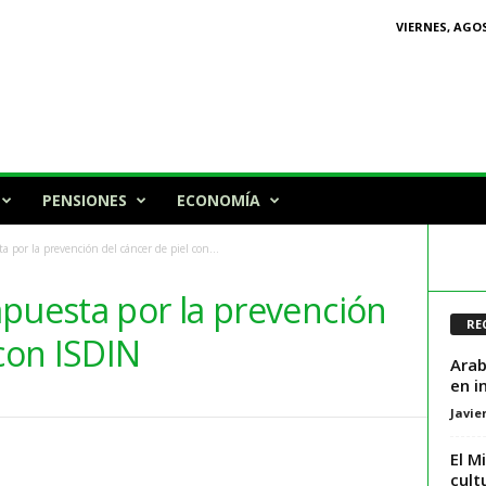
VIERNES, AGOS
PENSIONES
ECONOMÍA
a por la prevención del cáncer de piel con...
apuesta por la prevención
RE
 con ISDIN
Arab
en i
Javie
El M
cult