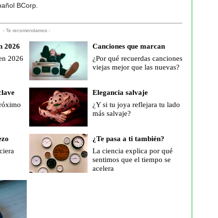
pañol BCorp.
- Te recomendamos -
n 2026
Canciones que marcan
 en 2026
¿Por qué recuerdas canciones
viejas mejor que las nuevas?
clave
Elegancia salvaje
próximo
¿Y si tu joya reflejara tu lado
más salvaje?
ezo
¿Te pasa a ti también?
ciera
La ciencia explica por qué
sentimos que el tiempo se
acelera