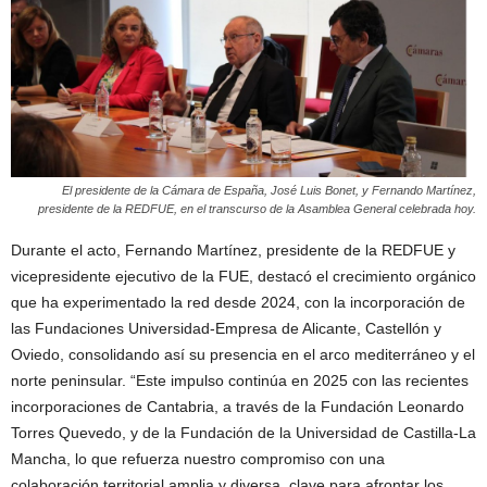
El presidente de la Cámara de España, José Luis Bonet, y Fernando Martínez,
presidente de la REDFUE, en el transcurso de la Asamblea General celebrada hoy.
Durante el acto, Fernando Martínez, presidente de la REDFUE y
vicepresidente ejecutivo de la FUE, destacó el crecimiento orgánico
que ha experimentado la red desde 2024, con la incorporación de
las Fundaciones Universidad-Empresa de Alicante, Castellón y
Oviedo, consolidando así su presencia en el arco mediterráneo y el
norte peninsular. “Este impulso continúa en 2025 con las recientes
incorporaciones de Cantabria, a través de la Fundación Leonardo
Torres Quevedo, y de la Fundación de la Universidad de Castilla-La
Mancha, lo que refuerza nuestro compromiso con una
colaboración territorial amplia y diversa, clave para afrontar los