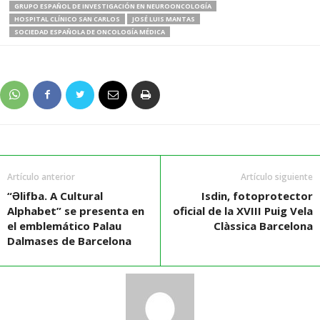
GRUPO ESPAÑOL DE INVESTIGACIÓN EN NEUROONCOLOGÍA
HOSPITAL CLÍNICO SAN CARLOS
JOSÉ LUIS MANTAS
SOCIEDAD ESPAÑOLA DE ONCOLOGÍA MÉDICA
Artículo anterior
Artículo siguiente
“Əlifba. A Cultural
Isdin, fotoprotector
Alphabet” se presenta en
oficial de la XVIII Puig Vela
el emblemático Palau
Clàssica Barcelona
Dalmases de Barcelona