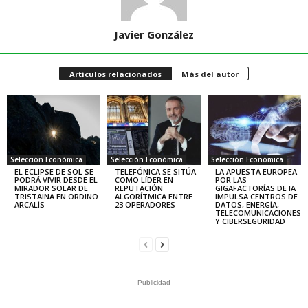
Javier González
Artículos relacionados
Más del autor
Selección Económica
Selección Económica
Selección Económica
EL ECLIPSE DE SOL SE
TELEFÓNICA SE SITÚA
LA APUESTA EUROPEA
PODRÁ VIVIR DESDE EL
COMO LÍDER EN
POR LAS
MIRADOR SOLAR DE
REPUTACIÓN
GIGAFACTORÍAS DE IA
TRISTAINA EN ORDINO
ALGORÍTMICA ENTRE
IMPULSA CENTROS DE
ARCALÍS
23 OPERADORES
DATOS, ENERGÍA,
TELECOMUNICACIONES
Y CIBERSEGURIDAD
- Publicidad -