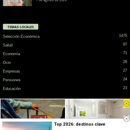
TEMAS LOCALES
1475
Selección Económica
97
Salud
71
Economía
28
Ocio
27
Empresas
24
Pensiones
23
Educación
Privacidad
Cookies
Publicidad en SiendoMayor
Sobre Nosotros
Top 2026: destinos clave
© COPYRIGHT. Todos los derechos reservados.