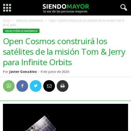
Inicio
Selección Económica
Open Cosmos construirá los satélites de la misión Tom &
Jerry para...
SELECCIÓN ECONÓMICA
Open Cosmos construirá los
satélites de la misión Tom & Jerry
para Infinite Orbits
Por
Javier González
-
4 de junio de 2026