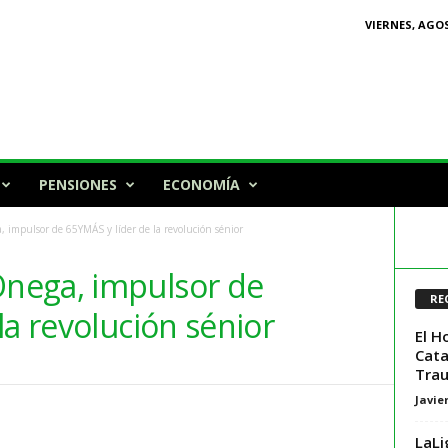
VIERNES, AGOS
PENSIONES
ECONOMÍA
impulsor de 65YMÁS y líder de la revolución sénior
nega, impulsor de
RE
la revolución sénior
El H
Cata
Trau
Javie
LaLi