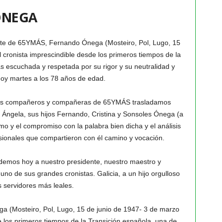
ÓNEGA
nte de 65YMÁS, Fernando Ónega (Mosteiro, Pol, Lugo, 15
 cronista imprescindible desde los primeros tiempos de la
s escuchada y respetada por su rigor y su neutralidad y
o hoy martes a los 78 años de edad.
sus compañeros y compañeras de 65YMÁS trasladamos
Ángela, sus hijos Fernando, Cristina y Sonsoles Ónega (a
mo y el compromiso con la palabra bien dicha y el análisis
esionales que compartieron con él camino y vocación.
mos hoy a nuestro presidente, nuestro maestro y
uno de sus grandes cronistas. Galicia, a un hijo orgulloso
s servidores más leales.
 (Mosteiro, Pol, Lugo, 15 de junio de 1947- 3 de marzo
e los primeros tiempos de la Transición española, una de