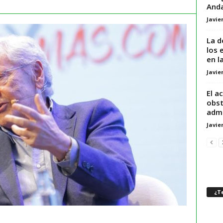
Anda
Javie
La d
los 
en la
Javie
El a
obst
admi
Javie
¿Te