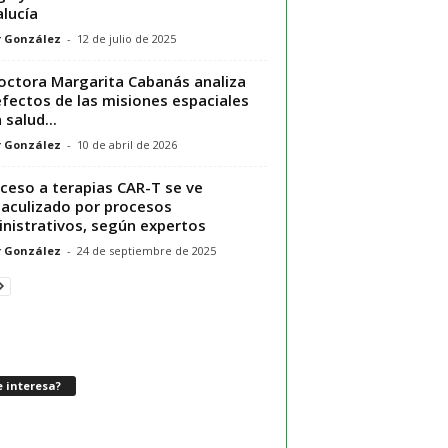
lucía
r González
-
12 de julio de 2025
octora Margarita Cabanás analiza
efectos de las misiones espaciales
 salud...
r González
-
10 de abril de 2026
cceso a terapias CAR-T se ve
aculizado por procesos
nistrativos, según expertos
r González
-
24 de septiembre de 2025
 interesa?