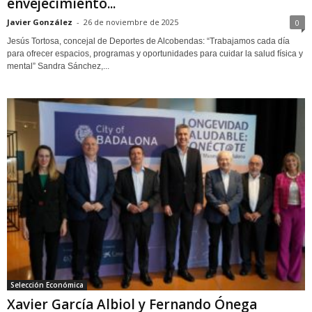
envejecimiento...
Javier González
-
26 de noviembre de 2025
0
Jesús Tortosa, concejal de Deportes de Alcobendas: “Trabajamos cada día
para ofrecer espacios, programas y oportunidades para cuidar la salud física y
mental” Sandra Sánchez,...
Selección Económica
Xavier García Albiol y Fernando Ónega