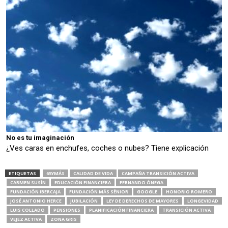
No es tu imaginación
¿Ves caras en enchufes, coches o nubes? Tiene explicación
ETIQUETAS
65YMÁS
CALIDAD DE VIDA
CAMPAÑA TRANSICIÓN ACTIVA
CARMEN SUSÍN
EDUCACIÓN FINANCIERA
FERNANDO ÓNEGA
FUNDACIÓN IBERCAJA
FUNDACIÓN MÁS SÉNIOR
GOOGLE
HONORIO ROMERO
JOSÉ ANTONIO HERCE
JUBILACIÓN
LEY DE DERECHOS DE MAYORES
LONGEVIDAD
LUIS COLLADO
PENSIONES
PLANIFICACIÓN FINANCIERA
TRANSICIÓN ACTIVA
VEJEZ ACTIVA
ZONA GRIS