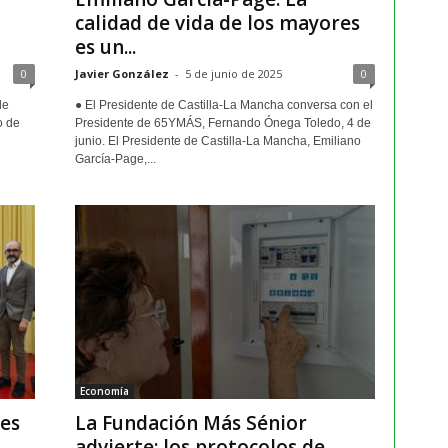
calidad de vida de los mayores
es un...
0
Javier González
-
5 de junio de 2025
0
de
● El Presidente de Castilla-La Mancha conversa con el
o de
Presidente de 65YMÁS, Fernando Ónega Toledo, 4 de
junio. El Presidente de Castilla-La Mancha, Emiliano
García-Page,...
Economía
 es
La Fundación Más Sénior
advierte: los protocolos de