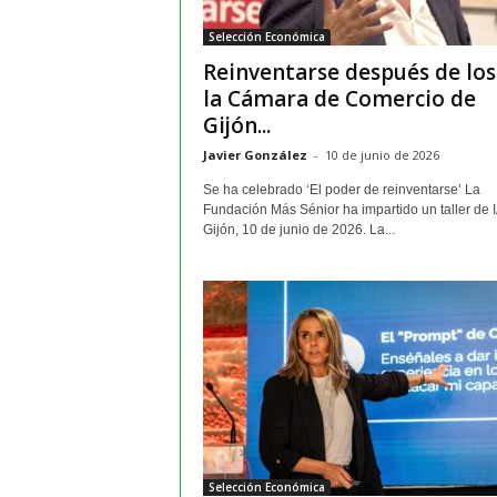
m
Selección Económica
a
Reinventarse después de los
y
o
la Cámara de Comercio de
r
Gijón...
e
Javier González
-
10 de junio de 2026
s
Se ha celebrado ‘El poder de reinventarse’ La
Fundación Más Sénior ha impartido un taller de I
Gijón, 10 de junio de 2026. La...
Selección Económica