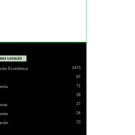
MAS LOCALES
1473
ción Económica
97
71
omía
28
27
esas
24
ones
23
ción