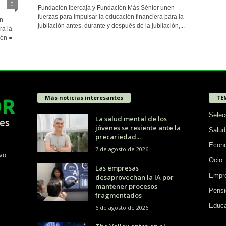
0
Fundación Ibercaja y Fundación Más Sénior unen
fuerzas para impulsar la educación financiera para la
n
jubilación antes, durante y después de la jubilación,...
ra la
ión ●
Más noticias interesantes
TE
Selec
La salud mental de los
jóvenes se resiente ante la
Salud
precariedad...
Econ
7 de agosto de 2026
vo.
Ocio
Las empresas
Empr
desaprovechan la IA por
mantener procesos
Pensi
fragmentados
Educa
6 de agosto de 2026