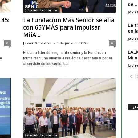
de...
Selección Económica
Javie
 45:
La Fundación Más Sénior se alía
La t
con 65YMÁS para impulsar
en l
MiiA...
Javie
0
Javier González
-
1 de junio de 2026
0
LALI
El diario líder del segmento sénior y la Fundación
Mund
A
formalizan una alianza estratégica destinada a poner
al servicio de los sénior las...
Javie
¿Te
Selección Económica