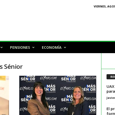
VIERNES, AGOS
PENSIONES
ECONOMÍA
s Sénior
RE
UAX 
para
Javie
El p
form