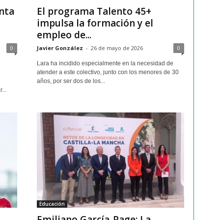
nta
El programa Talento 45+
impulsa la formación y el
empleo de...
0
Javier González
-
26 de mayo de 2026
0
Lara ha incidido especialmente en la necesidad de
atender a este colectivo, junto con los menores de 30
años, por ser dos de los...
...
Educación
Emiliano García-Page: La