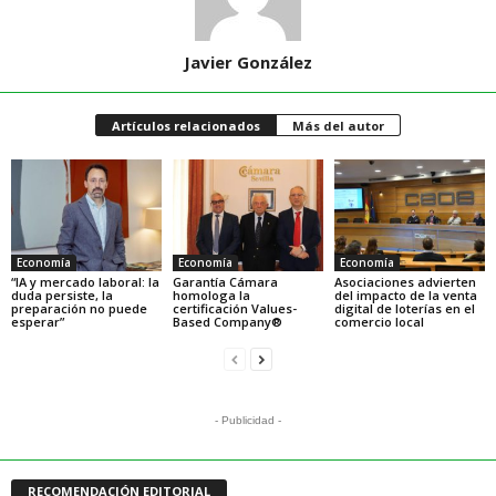
Javier González
Artículos relacionados
Más del autor
Economía
Economía
Economía
“IA y mercado laboral: la
Garantía Cámara
Asociaciones advierten
duda persiste, la
homologa la
del impacto de la venta
preparación no puede
certificación Values-
digital de loterías en el
esperar”
Based Company®
comercio local
- Publicidad -
RECOMENDACIÓN EDITORIAL