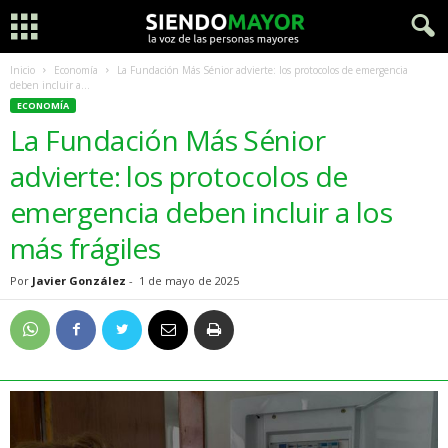
Inicio
Economía
La Fundación Más Sénior advierte: los protocolos de emergencia
deben incluir a...
ECONOMÍA
La Fundación Más Sénior
advierte: los protocolos de
emergencia deben incluir a los
más frágiles
Por
Javier González
-
1 de mayo de 2025