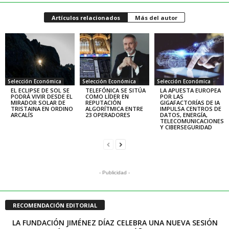
Artículos relacionados
Más del autor
Selección Económica
Selección Económica
Selección Económica
EL ECLIPSE DE SOL SE
TELEFÓNICA SE SITÚA
LA APUESTA EUROPEA
PODRÁ VIVIR DESDE EL
COMO LÍDER EN
POR LAS
MIRADOR SOLAR DE
REPUTACIÓN
GIGAFACTORÍAS DE IA
TRISTAINA EN ORDINO
ALGORÍTMICA ENTRE
IMPULSA CENTROS DE
ARCALÍS
23 OPERADORES
DATOS, ENERGÍA,
TELECOMUNICACIONES
Y CIBERSEGURIDAD
- Publicidad -
RECOMENDACIÓN EDITORIAL
LA FUNDACIÓN JIMÉNEZ DÍAZ CELEBRA UNA NUEVA SESIÓN