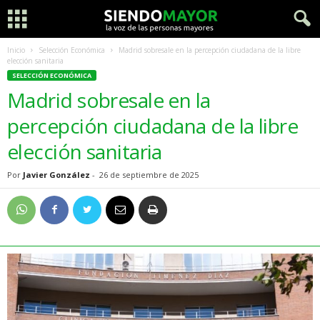
Inicio
Selección Económica
Madrid sobresale en la percepción ciudadana de la libre
elección sanitaria
SELECCIÓN ECONÓMICA
Madrid sobresale en la
percepción ciudadana de la libre
elección sanitaria
Por
Javier González
-
26 de septiembre de 2025