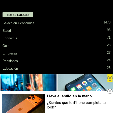
TEMAS LOCALES
1473
Selección Económica
96
Salud
71
Economía
28
Ocio
27
Empresas
24
Pensiones
23
Educación
Privacidad
Cookies
Publicidad en SiendoMayor
Sobre Nosotros
Lleva el estilo en la mano
© COPYRIGHT. Todos los derechos reservados.
¿Sientes que tu iPhone completa tu
look?
¿Sabes qué baja tu ánimo?
9 apps que valen oro
Lo haces todos los días y afecta
No son populares, pero sí