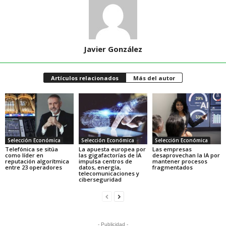
Javier González
Artículos relacionados
Más del autor
Selección Económica
Selección Económica
Selección Económica
Telefónica se sitúa
La apuesta europea por
Las empresas
como líder en
las gigafactorías de IA
desaprovechan la IA por
reputación algorítmica
impulsa centros de
mantener procesos
entre 23 operadores
datos, energía,
fragmentados
telecomunicaciones y
ciberseguridad
- Publicidad -