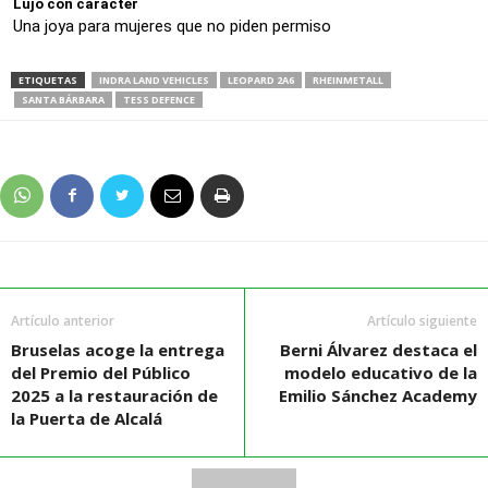
Lujo con carácter
Una joya para mujeres que no piden permiso
ETIQUETAS
INDRA LAND VEHICLES
LEOPARD 2A6
RHEINMETALL
SANTA BÁRBARA
TESS DEFENCE
Artículo anterior
Artículo siguiente
Bruselas acoge la entrega
Berni Álvarez destaca el
del Premio del Público
modelo educativo de la
2025 a la restauración de
Emilio Sánchez Academy
la Puerta de Alcalá