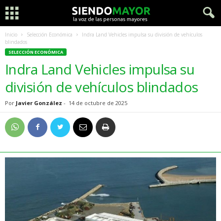
Inicio
Selección Económica
Indra Land Vehicles impulsa su división de vehículos
blindados
SELECCIÓN ECONÓMICA
Indra Land Vehicles impulsa su
división de vehículos blindados
Por
Javier González
-
14 de octubre de 2025