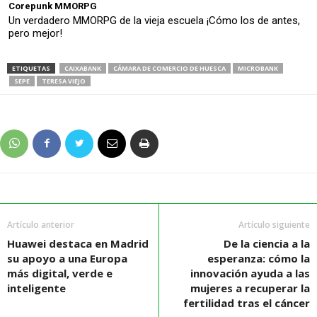
Corepunk MMORPG
Un verdadero MMORPG de la vieja escuela ¡Cómo los de antes,
pero mejor!
ETIQUETAS
CAIXABANK
CÁMARA DE COMERCIO DE HUESCA
MICROBANK
SEPE
TERESA VIEJO
Artículo anterior
Artículo siguiente
Huawei destaca en Madrid
De la ciencia a la
su apoyo a una Europa
esperanza: cómo la
más digital, verde e
innovación ayuda a las
inteligente
mujeres a recuperar la
fertilidad tras el cáncer