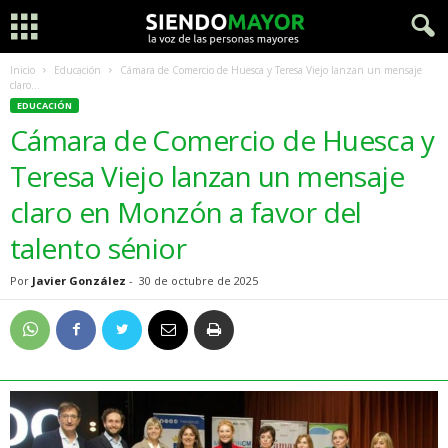
Inicio
Educación
Cámara de Comercio de Huesca y Teresa Viejo lanzan un mensaje
claro...
EDUCACIÓN
Cámara de Comercio de Huesca y
Teresa Viejo lanzan un mensaje
claro en Monzón a favor del
talento sénior
Por
Javier González
-
30 de octubre de 2025