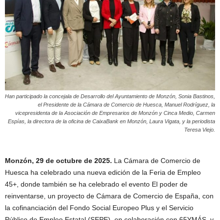
Han participado la concejala de Desarrollo del Ayuntamiento de Monzón, Sonia Bastinos,
el Presidente de la Cámara de Comercio de Huesca, Manuel Rodríguez, la
vicepresidenta de la Asociación de Empresarios de Monzón y Cinca Medio, Carmen
Espías, la directora de la oficina de CaixaBank en Monzón, Laura Vigata, y la periodista
Teresa Viejo.
Monzón, 29 de octubre de 2025.
La Cámara de Comercio de
Huesca ha celebrado una nueva edición de la Feria de Empleo
45+, donde también se ha celebrado el evento El poder de
reinventarse, un proyecto de Cámara de Comercio de España, con
la cofinanciación del Fondo Social Europeo Plus y el Servicio
Público de Empleo Estatal (SEPE), en colaboración con 65YMÁS, y