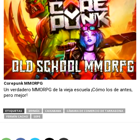
Corepunk MMORPG
Un verdadero MMORPG de la vieja escuela ¡Cómo los de antes,
pero mejor!
ETIQUETAS
65YMÁS
CAIXABANK
CÁMARA DE COMERCIO DE TARRAGONA
FERMÍN CACHO
SEPE