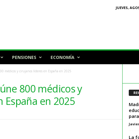
JUEVES, AGOS
PENSIONES
ECONOMÍA
00 médicos y cirujanos líderes en España en 2025
úne 800 médicos y
RE
en España en 2025
Madr
educ
para
Javie
La f