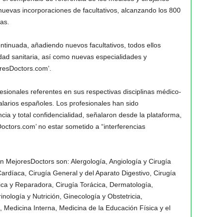
nuevas incorporaciones de facultativos, alcanzando los 800
as.
ntinuada, añadiendo nuevos facultativos, todos ellos
idad sanitaria, así como nuevas especialidades y
resDoctors.com’.
sionales referentes en sus respectivas disciplinas médico-
alarios españoles. Los profesionales han sido
a y total confidencialidad, señalaron desde la plataforma,
octors.com’ no estar sometido a “interferencias
en MejoresDoctors son: Alergología, Angiología y Cirugía
Cardíaca, Cirugía General y del Aparato Digestivo, Cirugía
ética y Reparadora, Cirugía Torácica, Dermatología,
inología y Nutrición, Ginecología y Obstetricia,
Medicina Interna, Medicina de la Educación Física y el