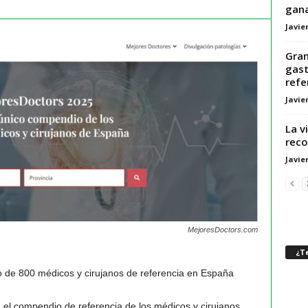
gana
Javie
Gran
gast
refe
Javie
La v
reco
Javie
MejoresDoctors.com
¿Te
o de 800 médicos y cirujanos de referencia en España
 el compendio de referencia de los médicos y cirujanos