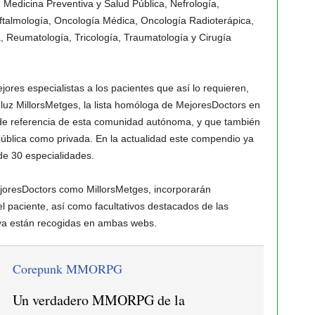
, Medicina Preventiva y Salud Pública, Nefrología,
ftalmología, Oncología Médica, Oncología Radioterápica,
ía, Reumatología, Tricología, Traumatología y Cirugía
ores especialistas a los pacientes que así lo requieren,
 luz MillorsMetges, la lista homóloga de MejoresDoctors en
 de referencia de esta comunidad autónoma, y que también
pública como privada. En la actualidad este compendio ya
e 30 especialidades.
ejoresDoctors como MillorsMetges, incorporarán
l paciente, así como facultativos destacados de las
e ya están recogidas en ambas webs.
Corepunk MMORPG
Un verdadero MMORPG de la