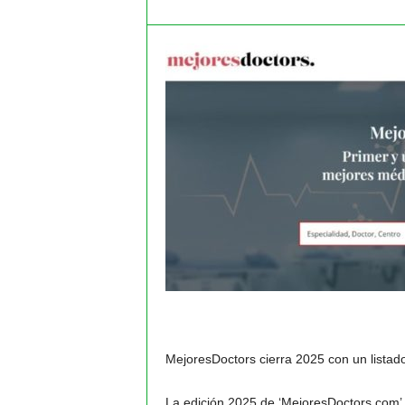
m
a
y
o
r
e
s
MejoresDoctors cierra 2025 con un listad
La edición 2025 de ‘MejoresDoctors.com’,