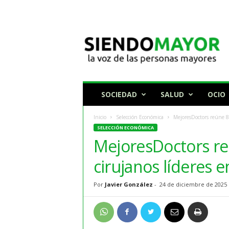
N
o
t
i
c
i
a
SOCIEDAD
SALUD
OCIO
s
p
Inicio
Selección Económica
MejoresDoctors reúne 8
a
SELECCIÓN ECONÓMICA
r
MejoresDoctors re
a
p
cirujanos líderes 
e
r
Por
Javier González
-
24 de diciembre de 2025
s
o
n
a
s