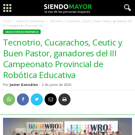
Inicio
Selección Económica
Tecnotrio, Cucarachos, Ceutic y Buen Pastor, ganadores del
III Campeonato Provincial de...
SELECCIÓN ECONÓMICA
Tecnotrio, Cucarachos, Ceutic y
Buen Pastor, ganadores del III
Campeonato Provincial de
Robótica Educativa
Por
Javier González
-
2 de junio de 2026