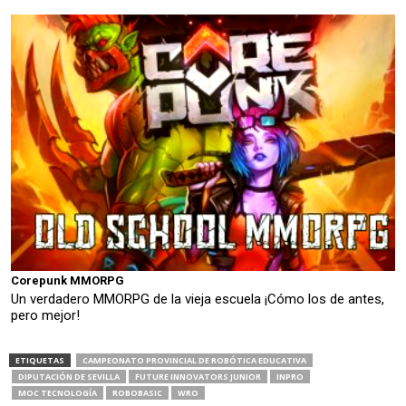
Corepunk MMORPG
Un verdadero MMORPG de la vieja escuela ¡Cómo los de antes,
pero mejor!
ETIQUETAS
CAMPEONATO PROVINCIAL DE ROBÓTICA EDUCATIVA
DIPUTACIÓN DE SEVILLA
FUTURE INNOVATORS JUNIOR
INPRO
MOC TECNOLOGÍA
ROBOBASIC
WRO