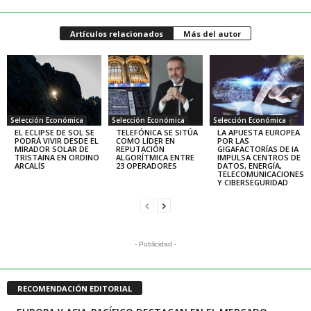
Artículos relacionados
Más del autor
Selección Económica
Selección Económica
Selección Económica
EL ECLIPSE DE SOL SE
TELEFÓNICA SE SITÚA
LA APUESTA EUROPEA
PODRÁ VIVIR DESDE EL
COMO LÍDER EN
POR LAS
MIRADOR SOLAR DE
REPUTACIÓN
GIGAFACTORÍAS DE IA
TRISTAINA EN ORDINO
ALGORÍTMICA ENTRE
IMPULSA CENTROS DE
ARCALÍS
23 OPERADORES
DATOS, ENERGÍA,
TELECOMUNICACIONES
Y CIBERSEGURIDAD
- Publicidad -
RECOMENDACIÓN EDITORIAL