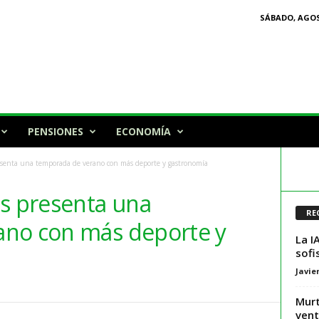
SÁBADO, AGOS
PENSIONES
ECONOMÍA
esenta una temporada de verano con más deporte y gastronomía
ts presenta una
RE
ano con más deporte y
La I
sofi
Javie
Murt
vent