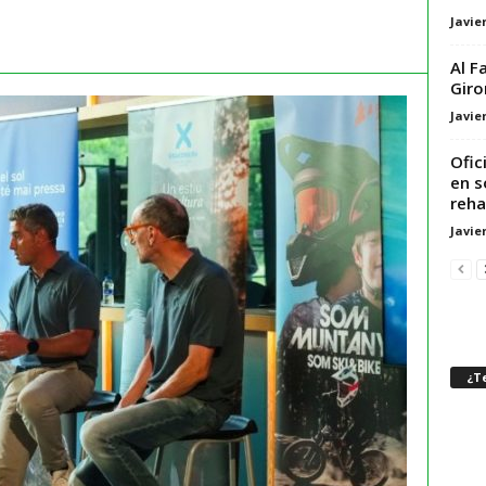
Javie
Al F
Giro
Javie
Ofic
en s
reha
Javie
¿Te