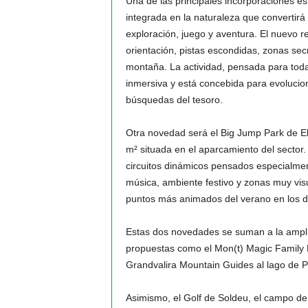
Una de las principales incorporaciones es
integrada en la naturaleza que convertirá
exploración, juego y aventura. El nuevo r
orientación, pistas escondidas, zonas sec
montaña. La actividad, pensada para toda
inmersiva y está concebida para evolucion
búsquedas del tesoro.
Otra novedad será el Big Jump Park de El
m² situada en el aparcamiento del sector. 
circuitos dinámicos pensados especialmen
música, ambiente festivo y zonas muy visu
puntos más animados del verano en los d
Estas dos novedades se suman a la amplia
propuestas como el Mon(t) Magic Family P
Grandvalira Mountain Guides al lago de Pe
Asimismo, el Golf de Soldeu, el campo de