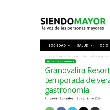
N
o
t
i
c
i
a
SOCIEDAD
SALUD
OCIO
s
p
Inicio
Selección Económica
Grandvalira Resorts pr
a
SELECCIÓN ECONÓMICA
r
Grandvalira Resor
a
p
temporada de ver
e
r
gastronomía
s
o
Por
Javier González
-
2 de junio de 2026
n
a
s