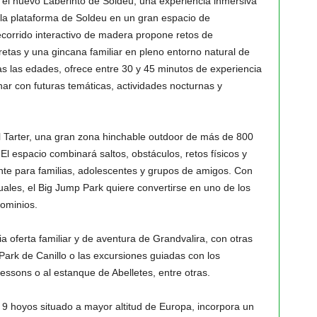
 el nuevo Laberinto de Soldeu, una experiencia inmersiva
 la plataforma de Soldeu en un gran espacio de
ecorrido interactivo de madera propone retos de
retas y una gincana familiar en pleno entorno natural de
s las edades, ofrece entre 30 y 45 minutos de experiencia
ar con futuras temáticas, actividades nocturnas y
 Tarter, una gran zona hinchable outdoor de más de 800
El espacio combinará saltos, obstáculos, retos físicos y
te para familias, adolescentes y grupos de amigos. Con
ales, el Big Jump Park quiere convertirse en uno de los
ominios.
 oferta familiar y de aventura de Grandvalira, con otras
ark de Canillo o las excursiones guiadas con los
ssons o al estanque de Abelletes, entre otras.
 9 hoyos situado a mayor altitud de Europa, incorpora un