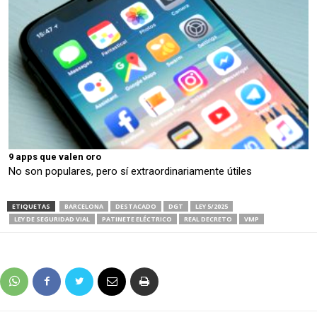
9 apps que valen oro
No son populares, pero sí extraordinariamente útiles
ETIQUETAS
BARCELONA
DESTACADO
DGT
LEY 5/2025
LEY DE SEGURIDAD VIAL
PATINETE ELÉCTRICO
REAL DECRETO
VMP