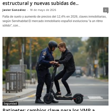
estructural y nuevas subidas de...
Javier González
-
18 de mayo de 2026
0
Falta de suelo y aumento de precios del 12,4% en 2026, claves inmobiliarias,
según Servihabitat El mercado inmobiliario español evoluciona "a un ritmo
sólido", con...
Seguridad
Patinetes: cambios clave para los VMP a