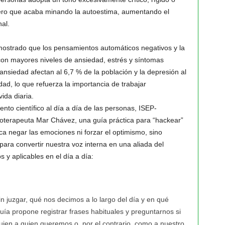
pero que acaba minando la autoestima, aumentando el
al.
mostrado que los pensamientos automáticos negativos y la
 con mayores niveles de ansiedad, estrés y síntomas
ansiedad afectan al 6,7 % de la población y la depresión al
ad, lo que refuerza la importancia de trabajar
ida diaria.
ento científico al día a día de las personas, ISEP-
icoterapeuta Mar Chávez, una guía práctica para “hackear”
ca negar las emociones ni forzar el optimismo, sino
ra convertir nuestra voz interna en una aliada del
s y aplicables en el día a día:
in juzgar, qué nos decimos a lo largo del día y en qué
ía propone registrar frases habituales y preguntarnos si
ien a quien queremos o, por el contrario, como a nuestro