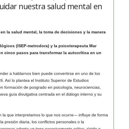
 cuidar nuestra salud mental en
en la salud mental, la toma de decisiones y la manera
ológicos (ISEP-metrodora) y la psicoterapeuta Mar
n cinco pasos para transformar la autocrítica en un
nder a hablarnos bien puede convertirse en uno de los
 Así lo plantea el Instituto Superior de Estudios
en formación de posgrado en psicología, neurociencias,
eva guía divulgativa centrada en el diálogo interno y su
n la que interpretamos lo que nos ocurre— influye de forma
a presión diaria, los conflictos personales o la
rsonas adopta un tono excesivamente crítico, rígido o