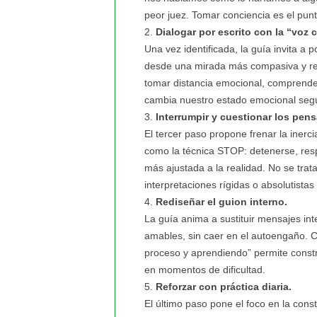
peor juez. Tomar conciencia es el punt
Dialogar por escrito con la “voz cr
Una vez identificada, la guía invita a p
desde una mirada más compasiva y real
tomar distancia emocional, comprender
cambia nuestro estado emocional según
Interrumpir y cuestionar los pen
El tercer paso propone frenar la inerc
como la técnica STOP: detenerse, resp
más ajustada a la realidad. No se trat
interpretaciones rígidas o absolutista
Rediseñar el guion interno.
La guía anima a sustituir mensajes int
amables, sin caer en el autoengaño. C
proceso y aprendiendo” permite const
en momentos de dificultad.
Reforzar con práctica diaria.
El último paso pone el foco en la con