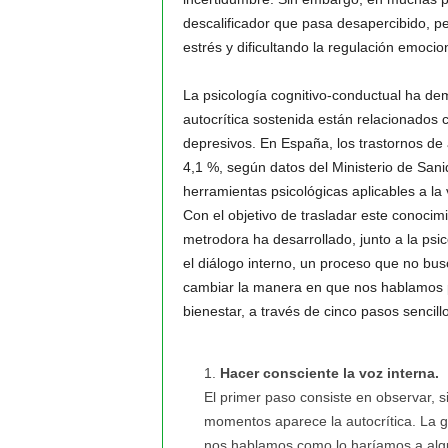
descalificador que pasa desapercibido, 
estrés y dificultando la regulación emocion
La psicología cognitivo-conductual ha de
autocrítica sostenida están relacionados
depresivos. En España, los trastornos de 
4,1 %, según datos del Ministerio de Sanid
herramientas psicológicas aplicables a la v
Con el objetivo de trasladar este conocimi
metrodora ha desarrollado, junto a la ps
el diálogo interno, un proceso que no bus
cambiar la manera en que nos hablamos pa
bienestar, a través de cinco pasos sencillo
Hacer consciente la voz interna.
El primer paso consiste en observar, s
momentos aparece la autocrítica. La gu
nos hablamos como lo haríamos a algu