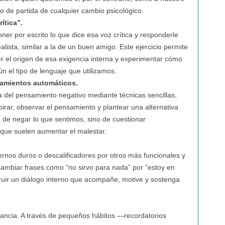
o de partida de cualquier cambio psicológico.
ítica”.
oner por escrito lo que dice esa voz crítica y responderle
ista, similar a la de un buen amigo. Este ejercicio permite
 el origen de esa exigencia interna y experimentar cómo
 el tipo de lenguaje que utilizamos.
samientos automáticos.
ia del pensamiento negativo mediante técnicas sencillas,
irar, observar el pensamiento y plantear una alternativa
a de negar lo que sentimos, sino de cuestionar
s que suelen aumentar el malestar.
ernos duros o descalificadores por otros más funcionales y
ambiar frases como “no sirvo para nada” por “estoy en
ruir un diálogo interno que acompañe, motive y sostenga
stancia. A través de pequeños hábitos —recordatorios