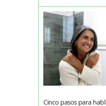
m
a
y
o
r
e
s
Cinco pasos para habl