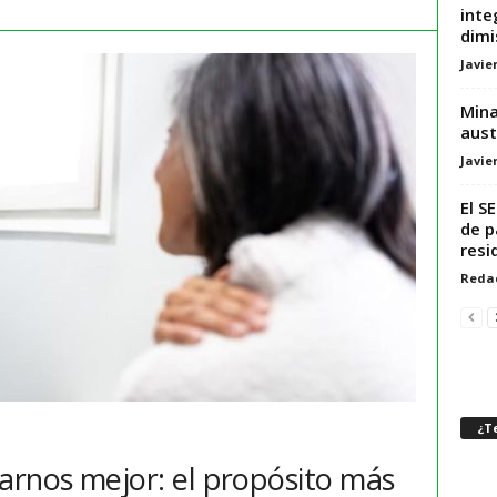
inte
dimi
Javie
Mina
aust
Javie
El S
de p
resi
Reda
¿Te
arnos mejor: el propósito más