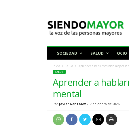
N
o
t
i
c
i
a
SOCIEDAD
SALUD
OCIO
s
p
Inicio
Salud
Aprender a hablarnos bien mejora la 
a
SALUD
r
Aprender a hablar
a
p
mental
e
r
Por
Javier González
-
7 de enero de 2026
s
o
n
a
s