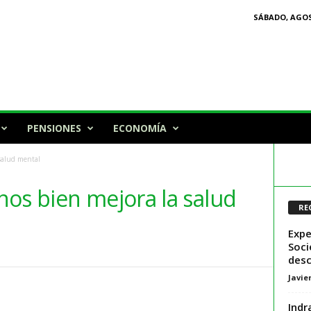
SÁBADO, AGOS
PENSIONES
ECONOMÍA
salud mental
nos bien mejora la salud
RE
Expe
Soci
desc
Javie
Indr