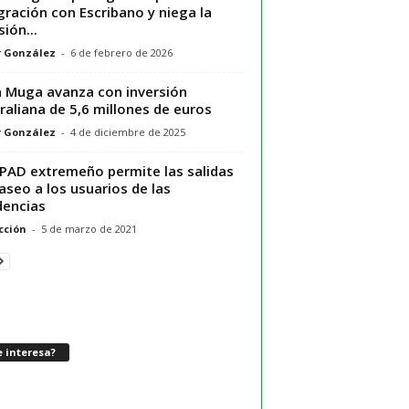
gración con Escribano y niega la
sión...
r González
-
6 de febrero de 2026
 Muga avanza con inversión
raliana de 5,6 millones de euros
r González
-
4 de diciembre de 2025
EPAD extremeño permite las salidas
aseo a los usuarios de las
dencias
cción
-
5 de marzo de 2021
 interesa?