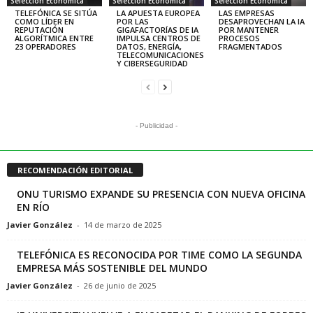
Selección Económica
Selección Económica
Selección Económica
TELEFÓNICA SE SITÚA
LA APUESTA EUROPEA
LAS EMPRESAS
COMO LÍDER EN
POR LAS
DESAPROVECHAN LA IA
REPUTACIÓN
GIGAFACTORÍAS DE IA
POR MANTENER
ALGORÍTMICA ENTRE
IMPULSA CENTROS DE
PROCESOS
23 OPERADORES
DATOS, ENERGÍA,
FRAGMENTADOS
TELECOMUNICACIONES
Y CIBERSEGURIDAD
- Publicidad -
RECOMENDACIÓN EDITORIAL
ONU TURISMO EXPANDE SU PRESENCIA CON NUEVA OFICINA
EN RÍO
Javier González
-
14 de marzo de 2025
TELEFÓNICA ES RECONOCIDA POR TIME COMO LA SEGUNDA
EMPRESA MÁS SOSTENIBLE DEL MUNDO
Javier González
-
26 de junio de 2025