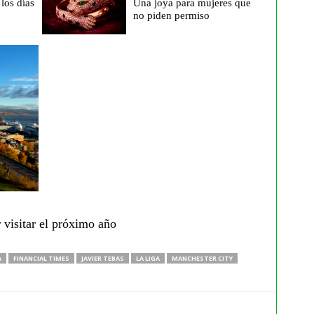
los días
Una joya para mujeres que
no piden permiso
 visitar el próximo año
A
FINANCIAL TIMES
JAVIER TEBAS
LA LIGA
MANCHESTER CITY