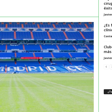
ciru
éxit
Javie
¿Es 
clín
Conte
Club
más 
Javie
¿Te