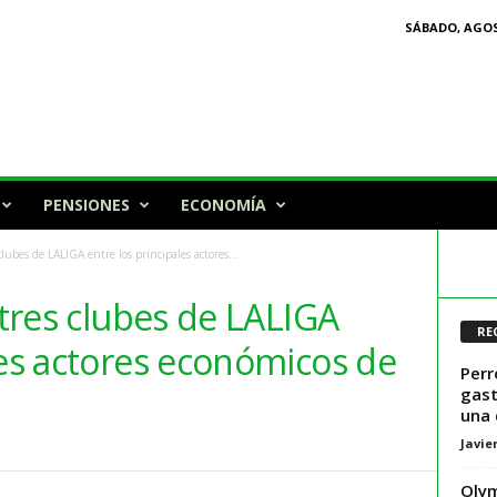
SÁBADO, AGOS
PENSIONES
ECONOMÍA
clubes de LALIGA entre los principales actores...
 tres clubes de LALIGA
RE
les actores económicos de
Perr
gast
una 
Javie
Olym