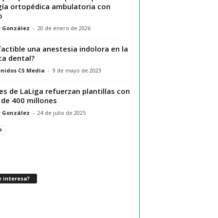
gía ortopédica ambulatoria con
o
r González
-
20 de enero de 2026
factible una anestesia indolora en la
ica dental?
nidos CS Media
-
9 de mayo de 2023
es de LaLiga refuerzan plantillas con
de 400 millones
r González
-
24 de julio de 2025
 interesa?