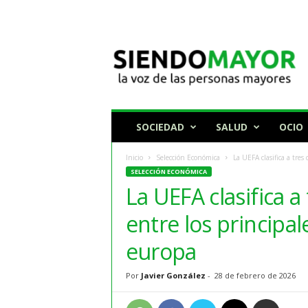
N
o
t
i
c
i
a
SOCIEDAD
SALUD
OCIO
s
p
Inicio
Selección Económica
La UEFA clasifica a tres 
a
SELECCIÓN ECONÓMICA
r
La UEFA clasifica a
a
p
entre los principa
e
r
europa
s
o
Por
Javier González
-
28 de febrero de 2026
n
a
s