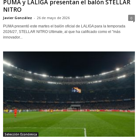
PUMA y LALIGA presentan el balón STELLAR
NITRO
Javier González
-
26 de mayo de 2026
0
PUMA presentó este martes el balón oficial de LALIGA para la temporada
2026/27, STELLAR NITRO Ultimate, al que ha calificado como el "más
innovador...
Selección Económica