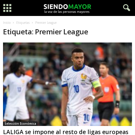
Inicio
Etiquetas
Premier League
Etiqueta: Premier League
Selección Económica
LALIGA se impone al resto de ligas europeas