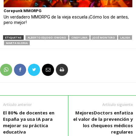
Corepunk MMORPG
Un verdadero MMORPG de la vieja escuela ¡Cómo los de antes,
pero mejor!
ETIQUETAS
ALBERTO EDJOGO-OWONO
CINDY LIMA
JOSÉ MONTERO
LALIGA
MARTA GLORIA
Artículo anterior
Artículo siguiente
El 80% de docentes en
MejoresDoctors enfatiza
España ya usa IA para
el valor de la prevención y
mejorar su práctica
los chequeos médicos
educativa
regulares