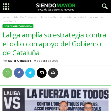
Inicio
Selección Económica
Laliga amplía su estrategia contra el odio con apoyo del
Gobierno de...
SELECCIÓN ECONÓMICA
Laliga amplía su estrategia contra
el odio con apoyo del Gobierno
de Cataluña
Por
Javier González
-
9 de abril de 2026