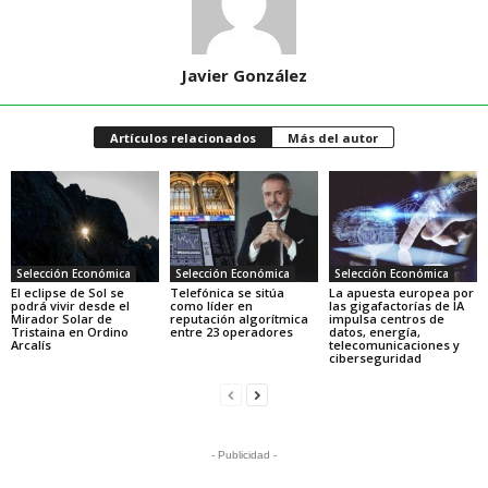
Javier González
Artículos relacionados
Más del autor
Selección Económica
Selección Económica
Selección Económica
El eclipse de Sol se
Telefónica se sitúa
La apuesta europea por
podrá vivir desde el
como líder en
las gigafactorías de IA
Mirador Solar de
reputación algorítmica
impulsa centros de
Tristaina en Ordino
entre 23 operadores
datos, energía,
Arcalís
telecomunicaciones y
ciberseguridad
- Publicidad -