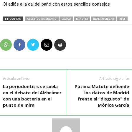
Di adiós a la cal del baño con estos sencillos consejos
ETIQUETAS
ATLÉTICO DE MADRID
LALIGA
MINDFLY
REAL SOCIEDAD
RFEF
Artículo anterior
Artículo siguiente
La periodontitis se cuela
Fátima Matute defiende
en el debate del Alzheimer
los datos de Madrid
con una bacteria en el
frente al “disgusto” de
punto de mira
Mónica García