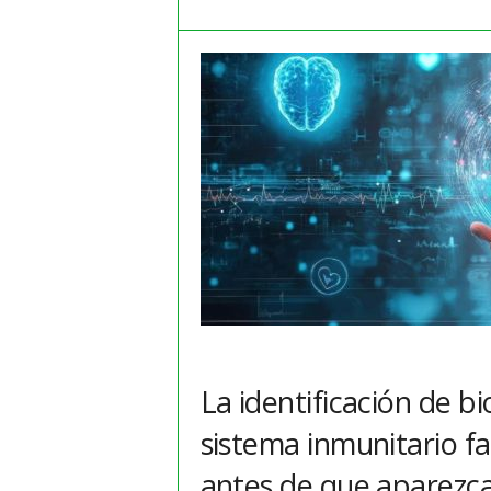
m
a
y
o
r
e
s
La identificación de bi
sistema inmunitario fa
antes de que aparezca