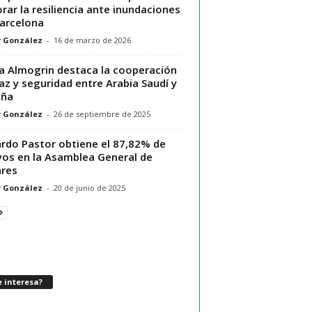
rar la resiliencia ante inundaciones
arcelona
r González
-
16 de marzo de 2026
a Almogrin destaca la cooperación
az y seguridad entre Arabia Saudí y
aña
r González
-
26 de septiembre de 2025
rdo Pastor obtiene el 87,82% de
os en la Asamblea General de
res
r González
-
20 de junio de 2025
 interesa?