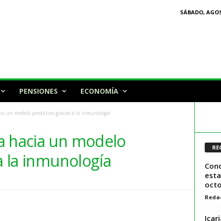
SÁBADO, AGOS
PENSIONES
ECONOMÍA
a un modelo predictivo gracias a la inmunología
a hacia un modelo
RE
 a la inmunología
Cond
esta
octo
Reda
Icar