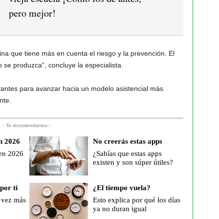
pero mejor!
a que tiene más en cuenta el riesgo y la prevención. El
o se produzca”, concluye la especialista.
vantes para avanzar hacia un modelo asistencial más
nte.
- Te recomendamos -
n 2026
No creerás estas apps
 en 2026
¿Sabías que estas apps
existen y son súper útiles?
por ti
¿El tiempo vuela?
 vez más
Esto explica por qué los días
ya no duran igual