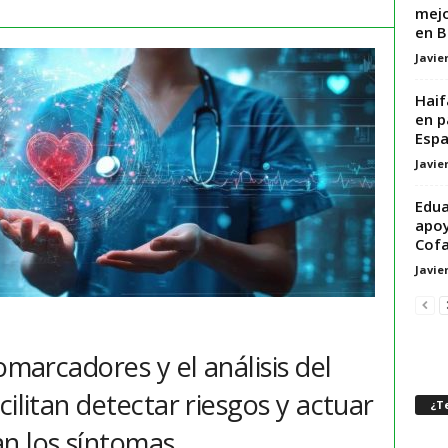
mejo
en B
Javie
Haif
en p
Esp
Javie
Edua
apoy
Cofa
Javie
omarcadores y el análisis del
cilitan detectar riesgos y actuar
¿Te
n los síntomas.