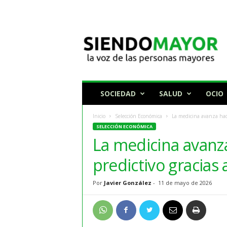
N
o
t
i
c
i
a
SOCIEDAD
SALUD
OCIO
s
p
Inicio
Selección Económica
La medicina avanza haci
a
SELECCIÓN ECONÓMICA
r
La medicina avanz
a
p
predictivo gracias
e
r
Por
Javier González
-
11 de mayo de 2026
s
o
n
a
s